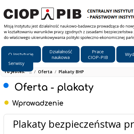
Działalność
Prace
O Instytucie
Wyd
naukowa
CIOP-PIB
Serwisy
Tu jesteś:
..
/
Oferta
/
Plakaty BHP
Oferta - plakaty
Wprowadzenie
Plakaty bezpieczeństwa pr