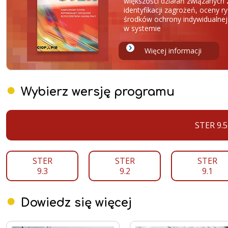
większości działań związanych 
identyfikacji zagrożeń, oceny
środków ochrony indywidualnej
w systemie
Więcej informacji
Wybierz wersję programu
STER 9.5
STER
STER
STER
9.3
9.2
9.1
Dowiedz się więcej