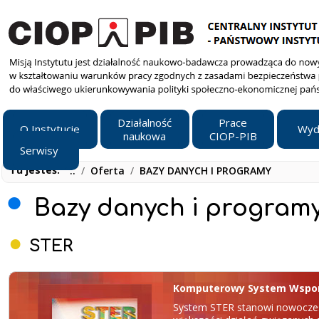
Działalność
Prace
O Instytucie
Wyd
naukowa
CIOP-PIB
Serwisy
Tu jesteś:
..
/
Oferta
/
BAZY DANYCH I PROGRAMY
Bazy danych i program
STER
Komputerowy System Wspoma
System STER stanowi nowocze