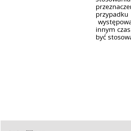
przeznacz
przypad
występowan
innym czas
być stos