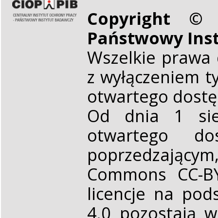
Copyright © 
Państwowy Ins
Wszelkie prawa 
z wyłączeniem t
otwartego dost
Od dnia 1 sie
otwartego d
poprzedzającym,
Commons CC-BY 
licencje na pod
4.0 pozostają 