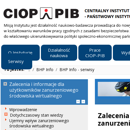
Działalność
Prace
O Instytucie
Wyd
naukowa
CIOP-PIB
Serwisy
Tu jesteś:
..
/
BHP Info
/
BHP Info - serwisy
Zalecenia i informacje dla
użytkowników zanurzeniowego
środowiska wirtualnego
Wprowadzenie
Zalece
Dotychczasowy stan wiedzy
Ujemny wpływ zanurzeniowego
zanurzen
środowiska wirtualnego