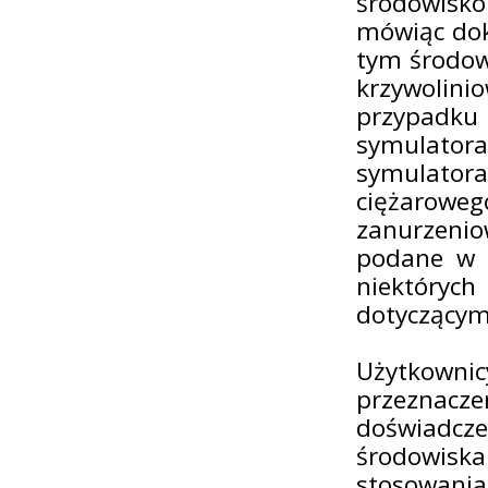
środowisko
mówiąc dok
tym środow
krzywoli
przypadku 
symulator
symulato
ciężaroweg
zanurzeni
podane w n
niektóry
dotyczącymi
Użytkownic
przeznaczen
doświadcz
środowisk
stosowan