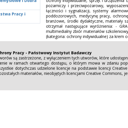
zemysłowe i Dobra
ochrony indywidualne, sprzęt i urządzenia o
pożarniczy i przeciwpożarowy, wyposażeni
łączności i sygnalizacji, systemy alarmo
stwa Pracy i
poddozorowych, medycynę pracy, ochronę z
branżowe, środki dydaktyczne, materiały s
otrzymał następujące wyróżnienia: - GR
multimedialny zbiór materiałów szkolenio
(kategoria: ochrony indywidualne) za krem
chrony Pracy - Państwowy Instytut Badawczy
worów są zastrzeżone, z wyłączeniem tych utworów, które udostępni
nienie w ramach otwartego dostępu, o którym mowa w zdaniu poprz
ystkie dotychczas udzielone licencje na podstawie licencji Crea
zostałych materiałów, nieobjętych licencjami Creative Commons, je