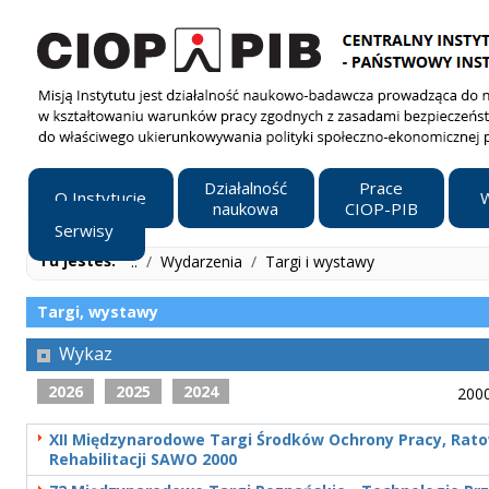
Działalność
Prace
O Instytucie
W
naukowa
CIOP-PIB
Serwisy
Tu jesteś:
..
/
Wydarzenia
/
Targi i wystawy
Targi, wystawy
Wykaz
2026
2025
2024
200
XII Międzynarodowe Targi Środków Ochrony Pracy, Rato
Rehabilitacji SAWO 2000