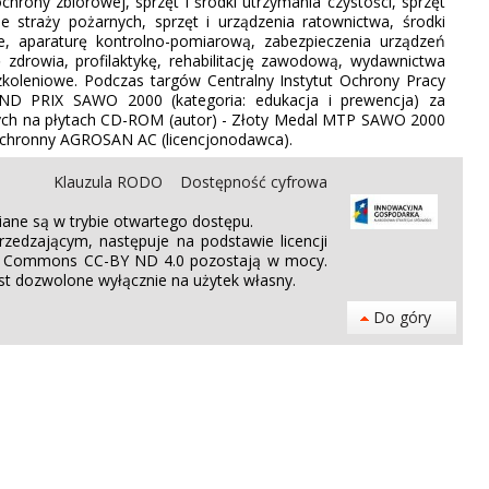
chrony zbiorowej, sprzęt i środki utrzymania czystości, sprzęt
e straży pożarnych, sprzęt i urządzenia ratownictwa, środki
we, aparaturę kontrolno-pomiarową, zabezpieczenia urządzeń
drowia, profilaktykę, rehabilitację zawodową, wydawnictwa
zkoleniowe. Podczas targów Centralny Instytut Ochrony Pracy
AND PRIX SAWO 2000 (kategoria: edukacja i prewencja) za
wych na płytach CD-ROM (autor) - Złoty Medal MTP SAWO 2000
 ochronny AGROSAN AC (licencjonodawca).
Klauzula RODO
Dostępność cyfrowa
ane są w trybie otwartego dostępu.
edzającym, następuje na podstawie licencji
tive Commons CC-BY ND 4.0 pozostają w mocy.
st dozwolone wyłącznie na użytek własny.
Do góry