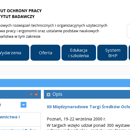
Edukacja
System
ydarzenia
Oferta
i szkolenia
BHP
Opis
0
XII Międzynarodowe Targi Środków Ochr
wnictwa i
Poznań, 19-22 września 2000 r.
W targach wzięło udział ponad 300 wystawc