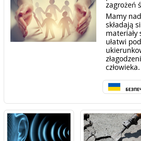
zagrożeń 
Mamy nadzi
składają s
materiały 
ułatwi po
ukierunko
złagodzeni
człowieka.
БЕЗПЕ