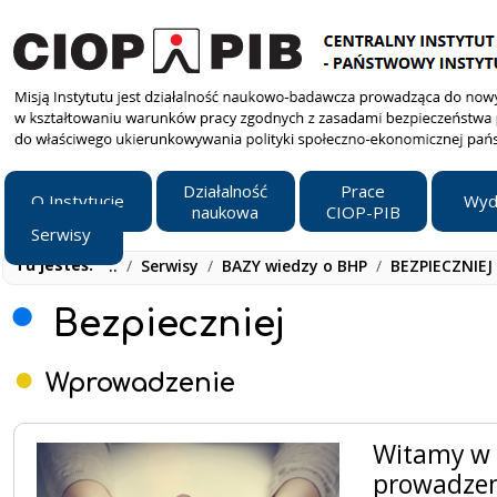
Działalność
Prace
O Instytucie
Wyd
naukowa
CIOP-PIB
Serwisy
Tu jesteś:
..
/
Serwisy
/
BAZY wiedzy o BHP
/
BEZPIECZNIEJ
Bezpieczniej
Wprowadzenie
Witamy w 
prowadzeni