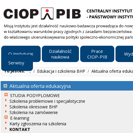
Działalność
Prace
O Instytucie
Wyd
naukowa
CIOP-PIB
Serwisy
Tu jesteś:
..
/
Edukacja i szkolenia BHP
/
Aktualna oferta eduk
Aktualna oferta edukacyjna
STUDIA PODYPLOMOWE
Szkolenia problemowe i specjalistyczne
Szkolenia okresowe BHP
Szkolenia na zamówienie
E-learning
Karty zgłoszenia na szkolenia
KONTAKT