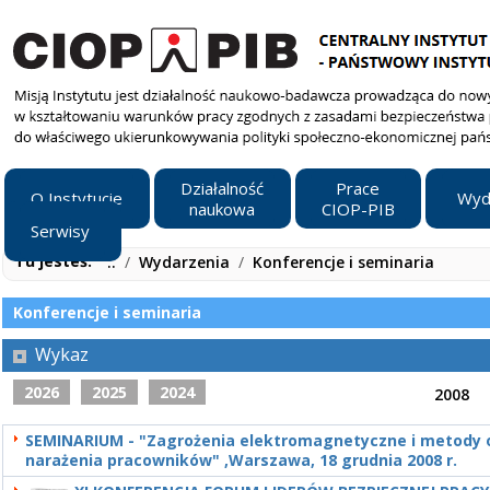
Działalność
Prace
O Instytucie
Wyd
naukowa
CIOP-PIB
Serwisy
Tu jesteś:
..
/
Wydarzenia
/
Konferencje i seminaria
Konferencje i seminaria
Wykaz
2026
2025
2024
2008
SEMINARIUM - "Zagrożenia elektromagnetyczne i metody 
narażenia pracowników" ,Warszawa, 18 grudnia 2008 r.