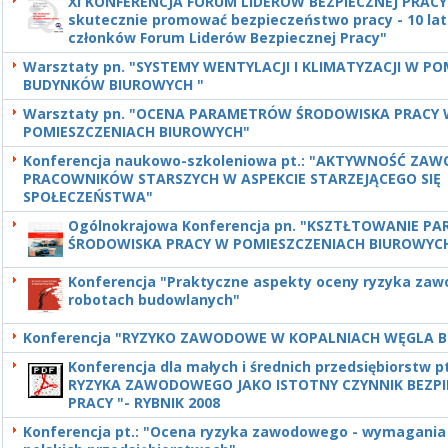
XI KONFERENCJA FORUM LIDERÓW BEZPIECZNEJ PRACY
skutecznie promować bezpieczeństwo pracy - 10 la
członków Forum Liderów Bezpiecznej Pracy"
Warsztaty pn. "SYSTEMY WENTYLACJI I KLIMATYZACJI W P
BUDYNKÓW BIUROWYCH "
Warsztaty pn. "OCENA PARAMETRÓW ŚRODOWISKA PRACY
POMIESZCZENIACH BIUROWYCH"
Konferencja naukowo-szkoleniowa pt.: "AKTYWNOŚĆ ZA
PRACOWNIKÓW STARSZYCH W ASPEKCIE STARZEJĄCEGO SIĘ
SPOŁECZEŃSTWA"
Ogólnokrajowa Konferencja pn. "KSZTŁTOWANIE 
ŚRODOWISKA PRACY W POMIESZCZENIACH BIUROWYC
Konferencja "Praktyczne aspekty oceny ryzyka za
robotach budowlanych"
Konferencja "RYZYKO ZAWODOWE W KOPALNIACH WĘGLA 
Konferencja dla małych i średnich przedsiębiorstw p
RYZYKA ZAWODOWEGO JAKO ISTOTNY CZYNNIK BEZP
PRACY "- RYBNIK 2008
Konferencja pt.: "Ocena ryzyka zawodowego - wymagania