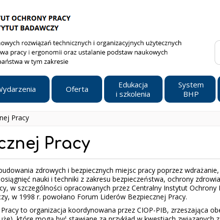
Edukacja
System
ydarzenia
Oferta
i szkolenia
BHP
nej Pracy
cznej Pracy
udowania zdrowych i bezpiecznych miejsc pracy poprzez wdrażanie,
osiągnięć nauki i techniki z zakresu bezpieczeństwa, ochrony zdrowia 
cy, w szczególności opracowanych przez Centralny Instytut Ochrony 
zy, w 1998 r. powołano Forum Liderów Bezpiecznej Pracy.
Pracy to organizacja koordynowana przez CIOP-PIB, zrzeszająca ob
uże), które mogą być stawiane za przykład w kwestiach związanych z