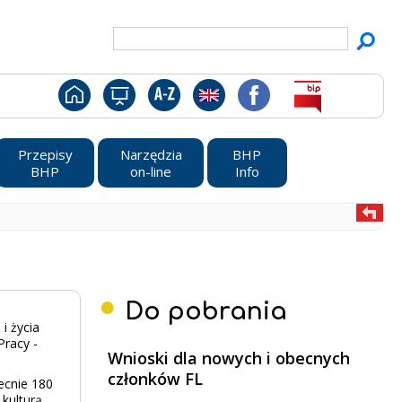
Przepisy
Narzędzia
BHP
BHP
on-line
Info
Do pobrania
i życia
Pracy -
Wnioski dla nowych i obecnych
członków FL
ecnie 180
 kulturą