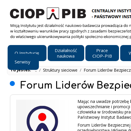
Działalność
Prace
O Instytucie
W
naukowa
CIOP-PIB
Serwisy
Tu jesteś:
..
/
Struktury sieciowe
/
Forum Liderów Bezpiecz
Forum Liderów Bezpie
Mając na uwadze potrzebę b
upowszechnianie i promocji 
człowieka w środowisku pra
Państwowy Instytut Badawc
Forum Liderów Bezpiecznej 
przedsiębiorstwa (głównie d