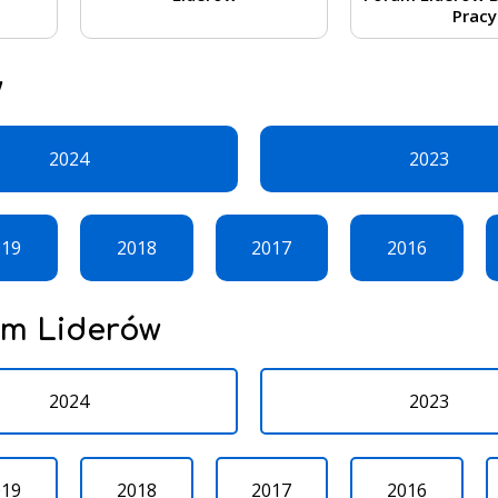
Pracy
w
2024
2023
019
2018
2017
2016
um Liderów
2024
2023
019
2018
2017
2016