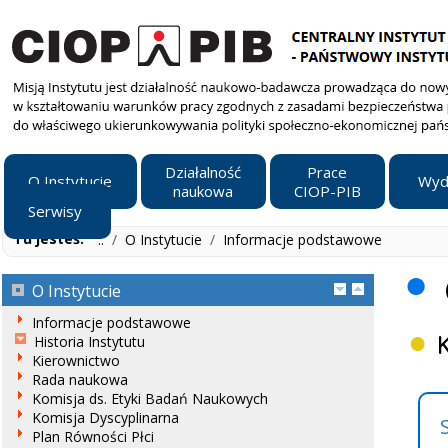
Działalność
Prace
O Instytucie
Wyd
naukowa
CIOP-PIB
Serwisy
Tu jesteś:
..
/
O Instytucie
/
Informacje podstawowe
O Instytucie
Informacje podstawowe
Historia Instytutu
Kierownictwo
Rada naukowa
Komisja ds. Etyki Badań Naukowych
Komisja Dyscyplinarna
Plan Równości Płci