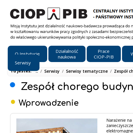
Działalność
Prace
O Instytucie
W
naukowa
CIOP-PIB
Serwisy
Tu jesteś:
..
/
Serwisy
/
Serwisy tematyczne
/
Zespół c
Zespół chorego budy
Wprowadzenie
Narażenie na 
zanieczyszcze
elektromagnet