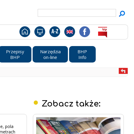
Przepisy
Narzędzia
BHP
BHP
on-line
Info
Zobacz także:
e, pola
ametrach