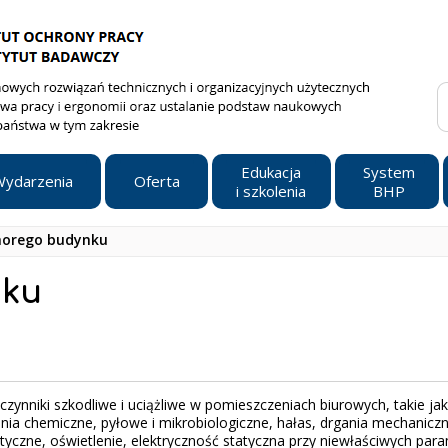
Edukacja
System
ydarzenia
Oferta
i szkolenia
BHP
horego budynku
nku
czynniki szkodliwe i uciążliwe w pomieszczeniach biurowych, takie jak
nia chemiczne, pyłowe i mikrobiologiczne, hałas, drgania mechaniczn
yczne, oświetlenie, elektryczność statyczna przy niewłaściwych par