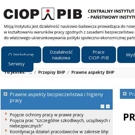
Działalność
Prace
O Instytucie
Wyd
naukowa
CIOP-PIB
Serwisy
Tu jesteś:
..
/
Przepisy BHP
/
Prawne aspekty BHP
Pr
Prawne aspekty bezpieczeństwa i higieny
pracy
PR
Pojęcie ochrony pracy w prawie pracy
Pojęcia prac "szczególnie szkodliwych, uciążliwych i
niebezpiecznych"
Koordynacja działań pracodawców w zakresie bhp