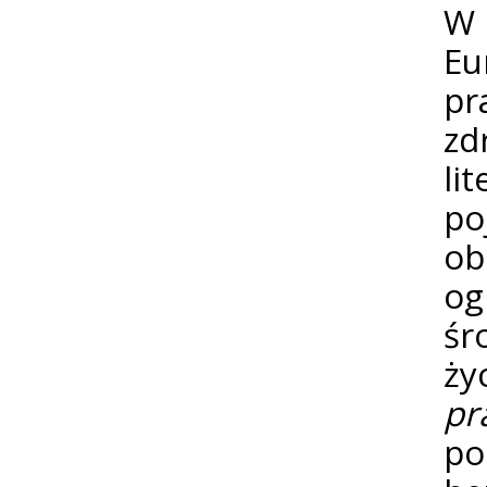
W 
Eu
pr
zd
li
po
ob
og
śr
ży
pr
po