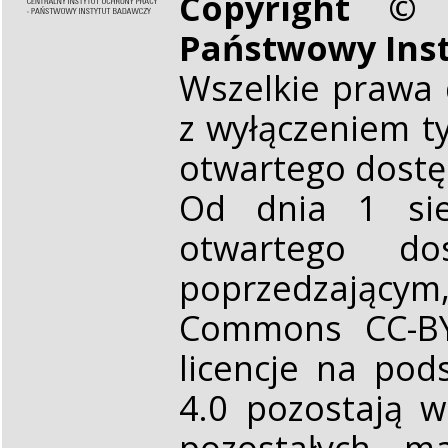
Copyright © 
Państwowy Ins
Wszelkie prawa 
z wyłączeniem t
otwartego dost
Od dnia 1 sie
otwartego d
poprzedzającym,
Commons CC-BY 
licencje na pod
4.0 pozostają 
pozostałych ma