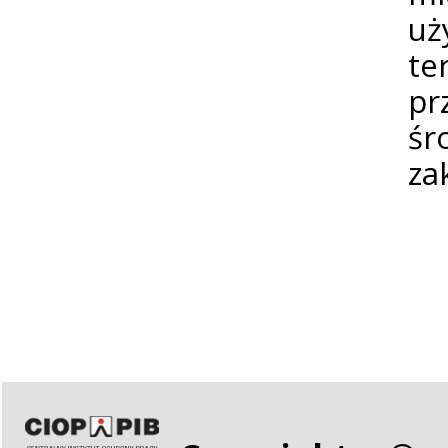
uż
te
pr
śr
za