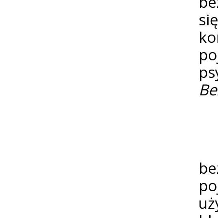
be
si
ko
po
ps
Be
W
be
po
uż