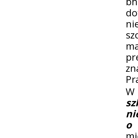
bh
do
ni
sz
ma
pr
zn
Pr
W 
s
ni
o 
mi