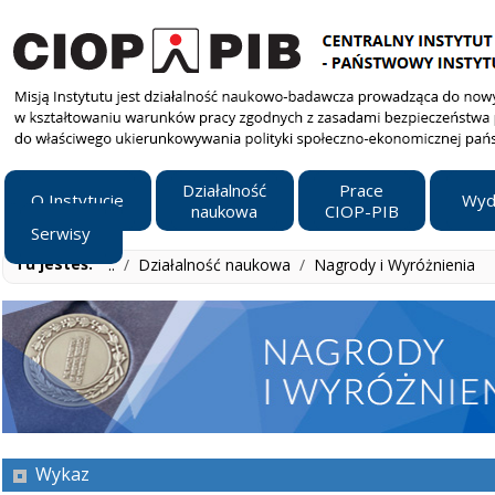
Działalność
Prace
O Instytucie
Wyd
naukowa
CIOP-PIB
Serwisy
Tu jesteś:
..
/
Działalność naukowa
/
Nagrody i Wyróżnienia
Wykaz