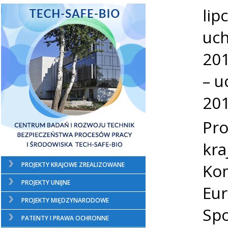
lip
uch
201
– u
201
Pro
kra
Kom
PROJEKTY KRAJOWE ZREALIZOWANE
PROJEKTY UNIJNE
Eur
PROJEKTY MIĘDZYNARODOWE
Spo
PATENTY I PRAWA OCHRONNE