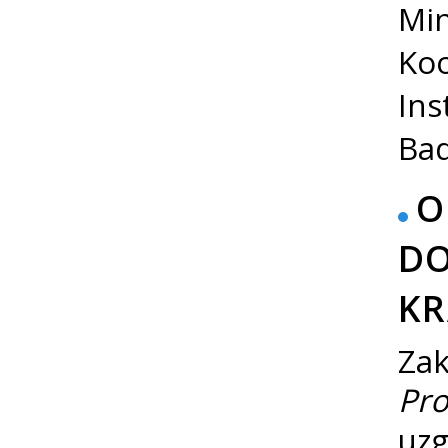
Min
Koo
Ins
Bad
O
D
K
Zak
Pro
uzg