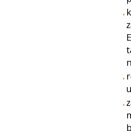
k
z
E
t
n
r
z
m
b