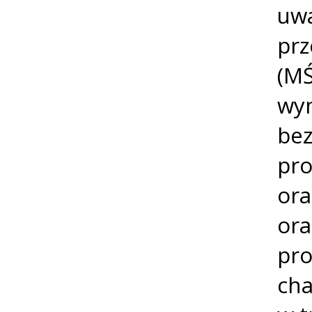
uwa
prz
(MŚ
wyn
bez
pro
ora
ora
pro
cha