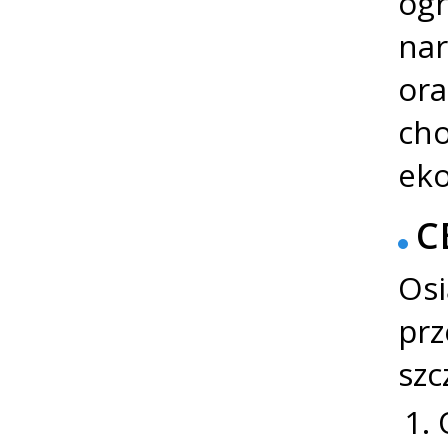
ogr
nar
ora
cho
eko
C
Osi
prz
szc