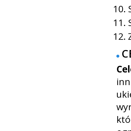
C
Ce
inn
uki
wyr
któ