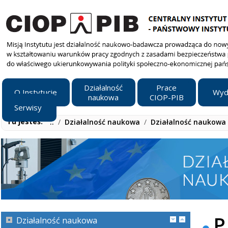
Działalność
Prace
O Instytucie
Wyd
naukowa
CIOP-PIB
Serwisy
Tu jesteś:
..
/
Działalność naukowa
/
Działalność naukowa 
P
Działalność naukowa