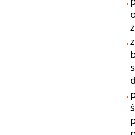
p
o
z
b
s
d
p
ś
p
p