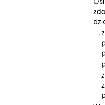
Osi
zdo
dzi
z
p
p
p
z
ż
p