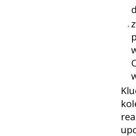
d
z
p
w
C
w
Klu
kol
rea
upo