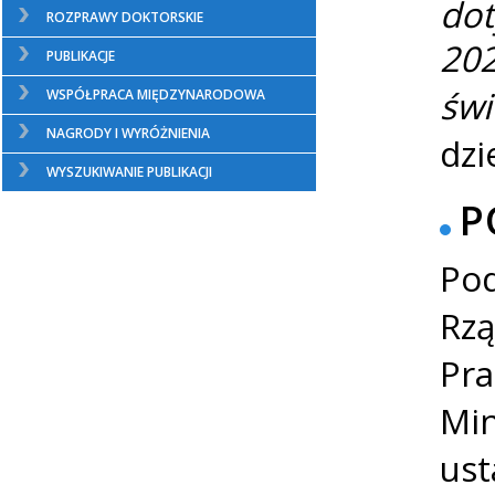
dot
ROZPRAWY DOKTORSKIE
20
PUBLIKACJE
świ
WSPÓŁPRACA MIĘDZYNARODOWA
NAGRODY I WYRÓŻNIENIA
dzi
WYSZUKIWANIE PUBLIKACJI
P
Pod
Rz
Pra
Min
ust