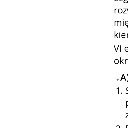
ro
mię
kie
VI 
okr
A