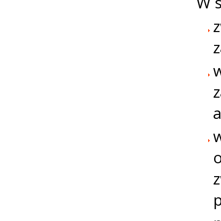
W s
z
w
z
o
z
p