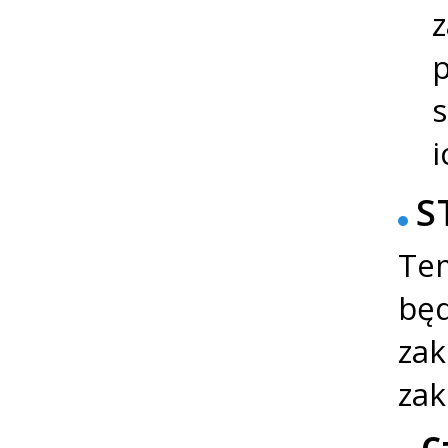
z
s
i
S
Tem
będ
zak
zak
C