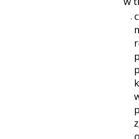
w t
m
r
p
p
k
p
z