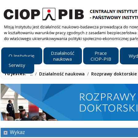
Działalność
Prace
O Instytucie
Wyd
naukowa
CIOP-PIB
Serwisy
Tu jesteś:
..
/
Działalność naukowa
/
Rozprawy doktorskie
Wykaz