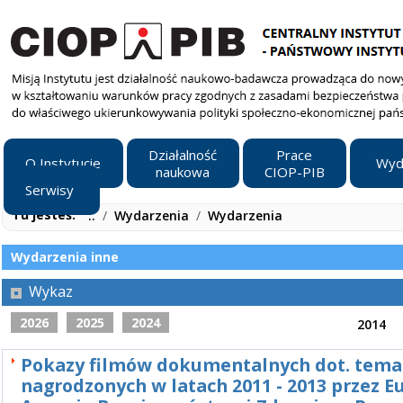
Działalność
Prace
O Instytucie
Wyd
naukowa
CIOP-PIB
Serwisy
Tu jesteś:
..
/
Wydarzenia
/
Wydarzenia
Wydarzenia inne
Wykaz
2026
2025
2024
2014
Pokazy filmów dokumentalnych dot. temat
nagrodzonych w latach 2011 - 2013 przez E