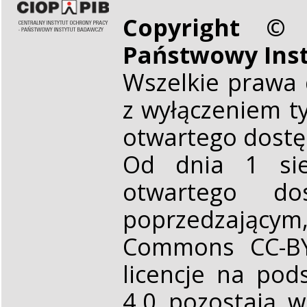
Copyright © 
Państwowy Ins
Wszelkie prawa 
z wyłączeniem t
otwartego dost
Od dnia 1 sie
otwartego d
poprzedzającym,
Commons CC-BY 
licencje na pod
4.0 pozostają 