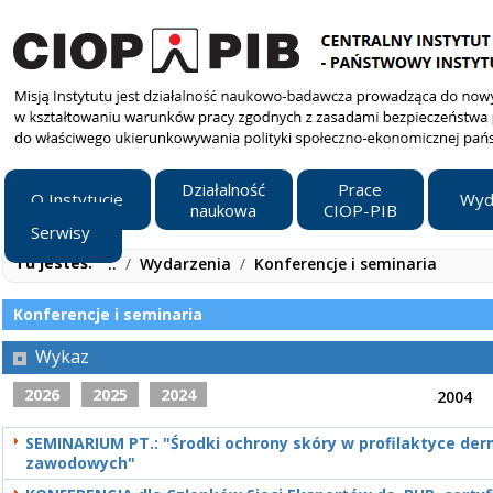
Działalność
Prace
O Instytucie
Wyd
naukowa
CIOP-PIB
Serwisy
Tu jesteś:
..
/
Wydarzenia
/
Konferencje i seminaria
Konferencje i seminaria
Wykaz
2026
2025
2024
2004
SEMINARIUM PT.: "Środki ochrony skóry w profilaktyce de
zawodowych"