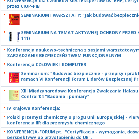
KONFERENCJA dla Członków Sieci Ekspertów ds. BHP, certy
przez CIOP-PIB
SEMINARIUM I WARSZTATY: "Jak budować bezpieczni
SEMINARIUM NA TEMAT AKTYWNEJ OCHRONY PRZED 
111)
Konferencja naukowo-techniczna z sesjami warsztatowym
ZARZĄDZANIE BEZPIECZEŃSTWEM FUNKCJONALNYM
Konferencja CZŁOWIEK I KOMPUTER
Seminarium: "Budować bezpiecznie - przepisy i prak
ramach VI Konferencji Forum Liderów Bezpiecznej P
XIII Międzynarodowa Konferencja Zwalczania Hałasu
Control'04 "Badania i pomiary"
IV Krajowa Konferencja:
Polski przemysł chemiczny u progu Unii Europejskiej - Pie
konferencja IIR dla przemysłu chemicznego
KONFERENCJA-FORUM pt.: "Certyfikacja - wymagania, doświ
perspektywy po przystąpieniu do UE",