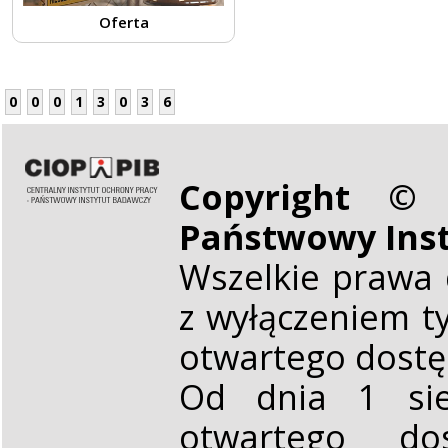
Oferta
0
0
0
1
3
0
3
6
Copyright © 
Państwowy Ins
Wszelkie prawa 
z wyłączeniem t
otwartego dost
Od dnia 1 sie
otwartego d