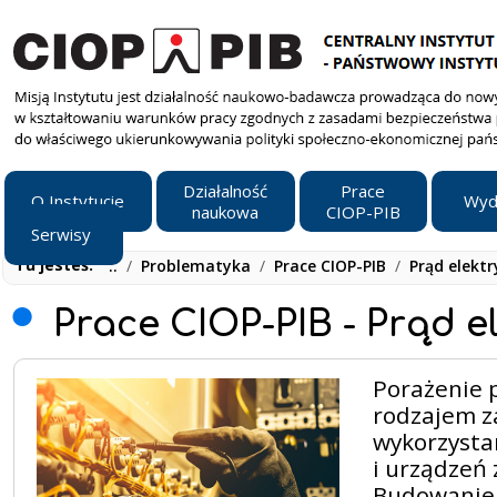
Działalność
Prace
O Instytucie
Wyd
naukowa
CIOP-PIB
Serwisy
Tu jesteś:
..
/
Problematyka
/
Prace CIOP-PIB
/
Prąd elekt
Prace CIOP-PIB - Prąd e
Porażenie 
rodzajem z
wykorzysta
i urządzeń 
Budowanie 