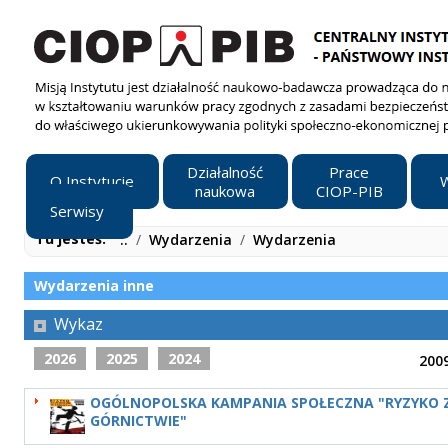
Działalność
Prace
O Instytucie
W
naukowa
CIOP-PIB
Serwisy
Tu jesteś:
..
/
Wydarzenia
/
Wydarzenia
Wydarzenia inne
Wykaz
2026
2025
2024
200
OGÓLNOPOLSKA KAMPANIA SPOŁECZNA "RYZYKO
GÓRNICTWIE"