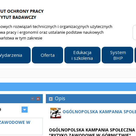
Edukacja
System
ydarzenia
Oferta
i szkolenia
BHP
Opis
9
OGÓLNOPOLSKA KAMPANIA SPOŁ
 ZAWODOWE W
OGÓLNOPOLSKA KAMPANIA SPOŁECZNA
"RYZYKO ZAWODOWE W GÓRNICTWIE"