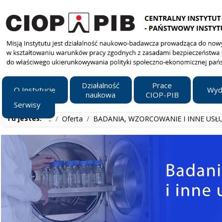
Działalność
Prace
O Instytucie
Wyd
naukowa
CIOP-PIB
Serwisy
Tu jesteś:
..
/
Oferta
/
BADANIA, WZORCOWANIE I INNE USŁ