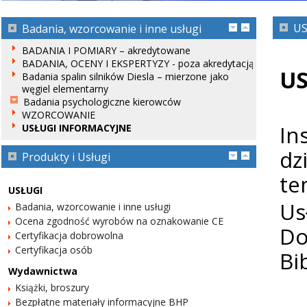
US
Badania, wzorcowanie i inne usługi
BADANIA I POMIARY – akredytowane
BADANIA, OCENY I EKSPERTYZY - poza akredytacją
US
Badania spalin silników Diesla – mierzone jako
węgiel elementarny
Badania psychologiczne kierowców
WZORCOWANIE
In
USŁUGI INFORMACYJNE
dz
Produkty i Usługi
te
USŁUGI
Us
Badania, wzorcowanie i inne usługi
Ocena zgodność wyrobów na oznakowanie CE
Do
Certyfikacja dobrowolna
Certyfikacja osób
Bi
Wydawnictwa
Książki, broszury
Bezpłatne materiały informacyjne BHP