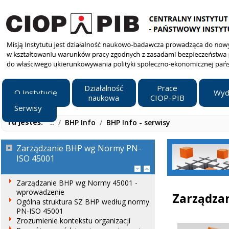
Działalność
Prace
O Instytucie
Wyd
naukowa
CIOP-PIB
Serwisy
Tu jesteś:
..
/
BHP Info
/
BHP Info - serwisy
Zarządzanie BHP wg Normy PN-
ISO 45001
Zarządzanie BHP wg Normy 45001 -
wprowadzenie
Zarządzan
Ogólna struktura SZ BHP według normy
PN-ISO 45001
Zrozumienie kontekstu organizacji