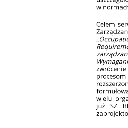
w normach 
Celem ser
Zarządzan
„
Occupati
Requirem
zarządz
Wymagani
zwróceni
procesom 
rozszerzo
formułow
wielu org
już SZ B
zaprojekt