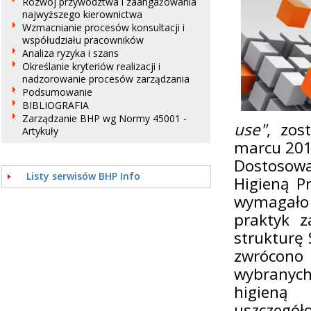
Rozwój przywództwa i zaangażowania
najwyższego kierownictwa
Wzmacnianie procesów konsultacji i
współudziału pracowników
Analiza ryzyka i szans
Określanie kryteriów realizacji i
nadzorowanie procesów zarządzania
Podsumowanie
BIBLIOGRAFIA
Zarządzanie BHP wg Normy 45001 -
use"
, zos
Artykuły
marcu 201
Dostosowa
Listy serwisów BHP Info
Higieną P
wymagało 
praktyk z
strukturę
zwrócon
wybranyc
higieną
uszczegół