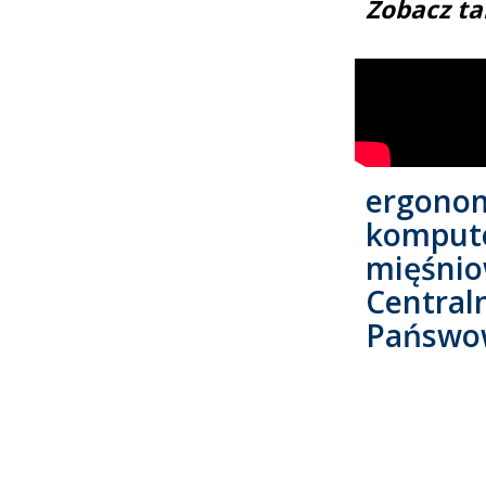
Zobacz ta
ergonom
kompute
mięśnio
Central
Pańswo