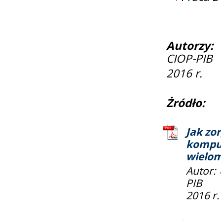
Autorzy:
d
CIOP-PIB
2016 r.
Żródło:
Jak zo
komput
wielo
Autor:
PIB
2016 r.