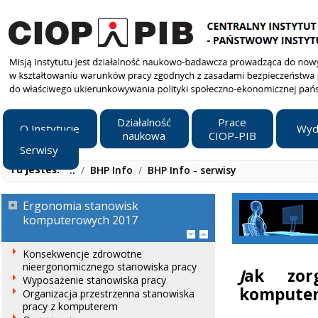
Działalność
Prace
O Instytucie
Wyd
naukowa
CIOP-PIB
Serwisy
Tu jesteś:
..
/
BHP Info
/
BHP Info - serwisy
Ergonomia stanowisk
komputerowych 2017
Konsekwencje zdrowotne
nieergonomicznego stanowiska pracy
J
ak zor
Wyposażenie stanowiska pracy
kompute
Organizacja przestrzenna stanowiska
pracy z komputerem
Tablet,