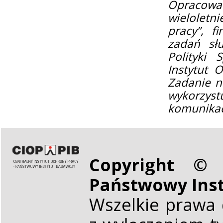
Opracowa
wieloletn
pracy”, f
zadań sł
Polityki 
Instytut 
Zadanie n
wykorzyst
komunikac
Copyright © 
Państwowy Ins
Wszelkie prawa 