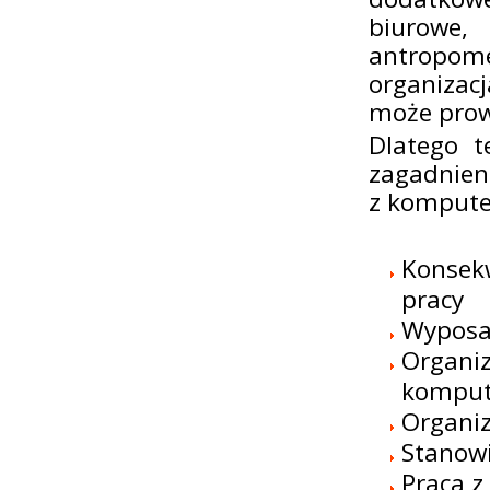
biurow
antropom
organizac
może prow
Dlatego t
zagadnien
z kompute
Konsek
pracy
Wyposa
Organiz
kompu
Organiz
Stanowi
Praca z