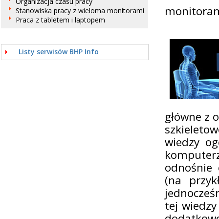
Organizacja czasu pracy
monitora
Stanowiska pracy z wieloma monitorami
Praca z tabletem i laptopem
Listy serwisów BHP Info
główne z 
szkieleto
wiedzy og
komputerz
odnośnie 
(na przy
jednocześn
tej wiedz
dodatkowe