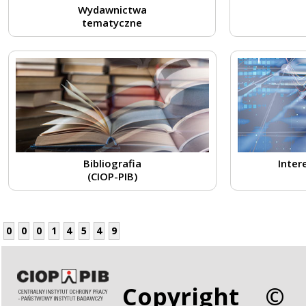
Wydawnictwa
tematyczne
Bibliografia
Inter
(CIOP-PIB)
0
0
0
1
4
5
4
9
Copyright © 