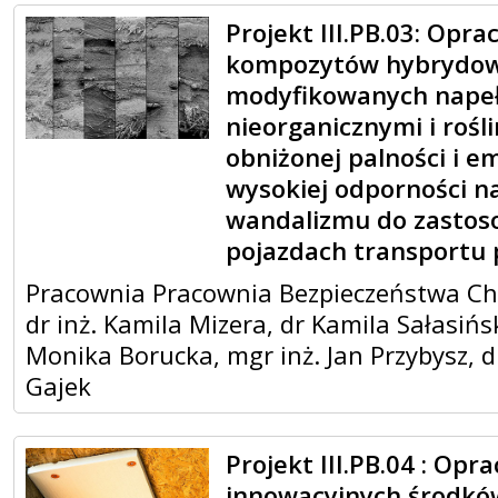
Projekt III.PB.03: Opr
kompozytów hybrydo
modyfikowanych napeł
nieorganicznymi i rośl
obniżonej palności i e
wysokiej odporności n
wandalizmu do zasto
pojazdach transportu 
Pracownia Pracownia Bezpieczeństwa C
dr inż. Kamila Mizera, dr Kamila Sałasińsk
Monika Borucka, mgr inż. Jan Przybysz, 
Gajek
Projekt III.PB.04 : Opr
innowacyjnych środkó