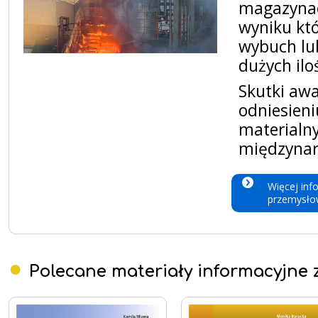
magazynac
wyniku któ
wybuch lub
dużych ilo
Skutki awa
odniesieni
materialny
międzynar
Więcej inf
przemysło
Polecane materiały informacyjne z