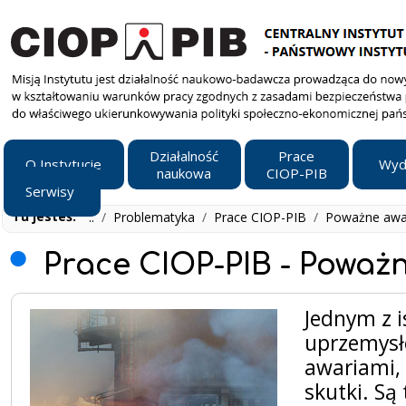
Działalność
Prace
O Instytucie
Wyd
naukowa
CIOP-PIB
Serwisy
Tu jesteś:
..
/
Problematyka
/
Prace CIOP-PIB
/
Poważne awa
Prace CIOP-PIB - Poważ
Jednym z i
uprzemysł
awariami, 
skutki. Są