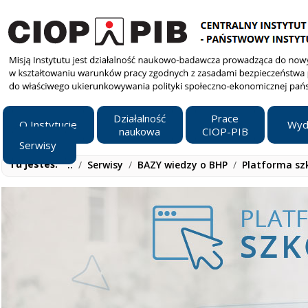
Działalność
Prace
O Instytucie
Wyd
naukowa
CIOP-PIB
Serwisy
Tu jesteś:
..
/
Serwisy
/
BAZY wiedzy o BHP
/
Platforma sz