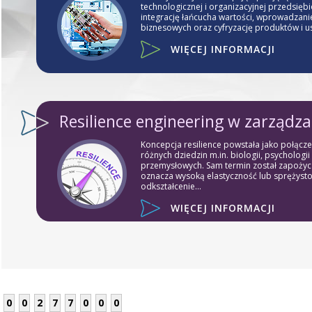
technologicznej i organizacyjnej przedsięb
integrację łańcucha wartości, wprowadzan
biznesowych oraz cyfryzację produktów i us
WIĘCEJ INFORMACJI
Resilience engineering w zarządz
Koncepcja resilience powstała jako połącze
różnych dziedzin m.in. biologii, psychologii 
przemysłowych. Sam termin został zapożyczo
oznacza wysoką elastyczność lub sprężyst
odkształcenie...
WIĘCEJ INFORMACJI
0
0
2
7
7
0
0
0