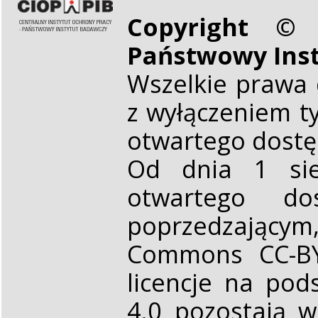
Copyright © 
Państwowy Ins
Wszelkie prawa 
z wyłączeniem t
otwartego dost
Od dnia 1 sie
otwartego d
poprzedzającym,
Commons CC-BY 
licencje na pod
4.0 pozostają 