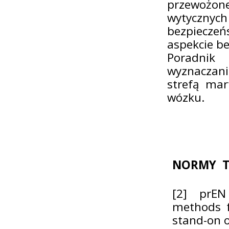
przewożone
wytycznyc
bezpieczeń
aspekcie b
Poradnik
wyznaczan
strefą mar
wózku.
NORMY T
[2] prEN 
methods fo
stand-on o