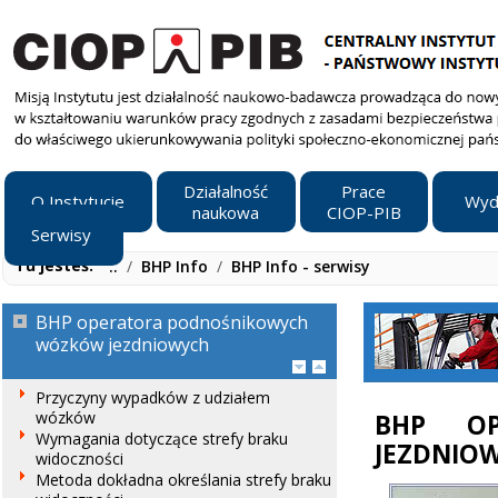
Działalność
Prace
O Instytucie
Wyd
naukowa
CIOP-PIB
Serwisy
Tu jesteś:
..
/
BHP Info
/
BHP Info - serwisy
BHP operatora podnośnikowych
wózków jezdniowych
Przyczyny wypadków z udziałem
wózków
BHP OP
Wymagania dotyczące strefy braku
JEZDNIO
widoczności
Metoda dokładna określania strefy braku