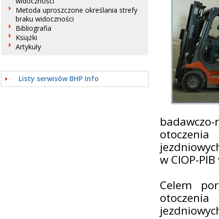
widoczności
Metoda uproszczone określania strefy
braku widoczności
Bibliografia
Książki
Artykuły
Listy serwisów BHP Info
badawczo-r
otoczeni
jezdniowyc
w CIOP-PIB 
Celem pora
otoczeni
jezdniowyc