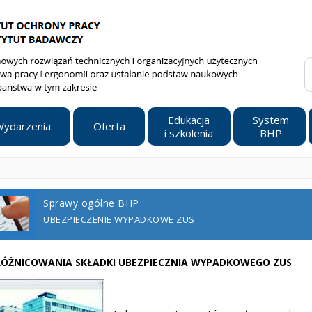
Edukacja
System
ydarzenia
Oferta
i szkolenia
BHP
Sprawy ogólne BHP
UBEZPIECZENIE WYPADKOWE ZUS
ÓŻNICOWANIA SKŁADKI UBEZPIECZNIA WYPADKOWEGO ZUS