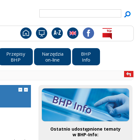
Przepisy
Narzędzia
BHP
BHP
on-line
Info
Ostatnio udostępnione tematy
w BHP-Info: