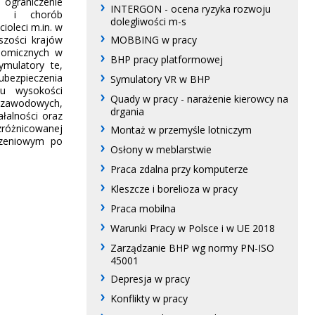
ograniczenie
INTERGON - ocena ryzyka rozwoju
y i chorób
dolegliwości m-s
ioleci m.in. w
MOBBING w pracy
szości krajów
onomicznych w
BHP pracy platformowej
mulatory te,
ezpieczenia
Symulatory VR w BHP
iu wysokości
Quady w pracy - narażenie kierowcy na
 zawodowych,
drgania
łalności oraz
różnicowanej
Montaż w przemyśle lotniczym
czeniowym po
Osłony w meblarstwie
Praca zdalna przy komputerze
Kleszcze i borelioza w pracy
Praca mobilna
Warunki Pracy w Polsce i w UE 2018
Zarządzanie BHP wg normy PN-ISO
45001
Depresja w pracy
Konflikty w pracy