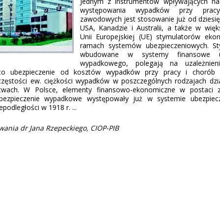
Jednym z instrumentów wpływających na 
występowania wypadków przy prac
zawodowych jest stosowanie już od dziesięc
USA, Kanadzie i Australii, a także w więk
Unii Europejskiej (UE) stymulatorów ek
ramach systemów ubezpieczeniowych. Sty
wbudowane w systemy finansowe ub
wypadkowego, polegają na uzależnien
to ubezpieczenie od kosztów wypadków przy pracy i chorób
zęstości ew. ciężkości wypadków w poszczególnych rodzajach dzia
rstwach. W Polsce, elementy finansowo-ekonomiczne w postaci z
ubezpieczenie wypadkowe występowały już w systemie ubezpie
podległości w 1918 r. ...
wania dr Jana Rzepeckiego, CIOP-PIB