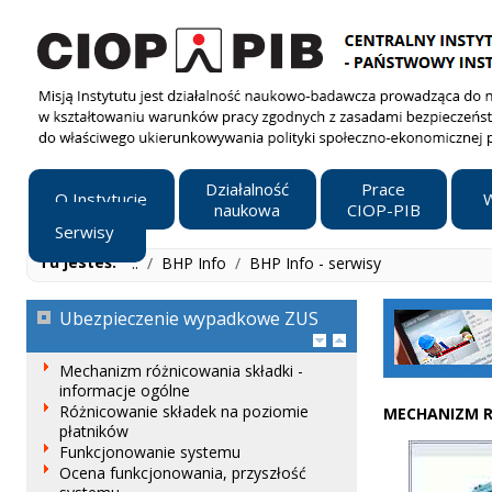
Działalność
Prace
O Instytucie
W
naukowa
CIOP-PIB
Serwisy
Tu jesteś:
..
/
BHP Info
/
BHP Info - serwisy
Ubezpieczenie wypadkowe ZUS
Mechanizm różnicowania składki -
informacje ogólne
Różnicowanie składek na poziomie
MECHANIZM R
płatników
Funkcjonowanie systemu
Ocena funkcjonowania, przyszłość