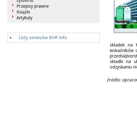
systemu
Przepisy prawne
Książki
Artykuły
Listy serwisów BHP Info
składek na 
wskaźników c
przedsiębio
składki na 
odzyskaniu nie
źródło: opraco