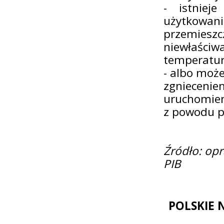
- istniej
użytkowan
przemieszc
niewłaśc
temperatur
- albo może
zgniecenie
uruchomien
z powodu p
Źródło: op
PIB
POLSKIE