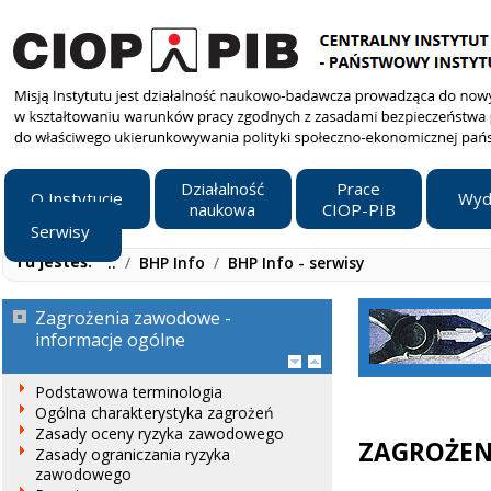
Działalność
Prace
O Instytucie
Wyd
naukowa
CIOP-PIB
Serwisy
Tu jesteś:
..
/
BHP Info
/
BHP Info - serwisy
Zagrożenia zawodowe -
informacje ogólne
Podstawowa terminologia
Ogólna charakterystyka zagrożeń
Zasady oceny ryzyka zawodowego
ZAGROŻEN
Zasady ograniczania ryzyka
zawodowego