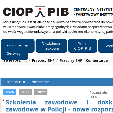
Działalność
Prace
O Instytucie
Wyd
naukowa
CIOP-PIB
Serwisy
Tu jesteś:
..
/
Przepisy BHP
/
Przepisy BHP - Komentarze
2024
2023
2022
Pozostałe
lata
Szkolenia zawodowe i dosko
zawodowe w Policji - nowe rozpor