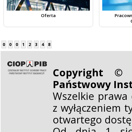
Oferta
Pracown
0
0
0
1
2
3
4
8
Copyright © 
Państwowy Ins
Wszelkie prawa 
z wyłączeniem t
otwartego dost
Od dnia 1 sie