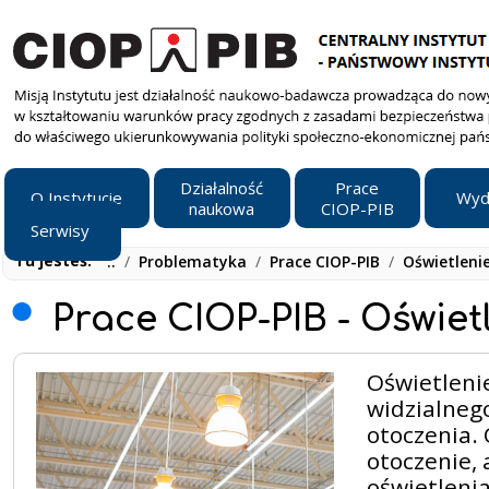
Działalność
Prace
O Instytucie
Wyd
naukowa
CIOP-PIB
Serwisy
Tu jesteś:
..
/
Problematyka
/
Prace CIOP-PIB
/
Oświetleni
Prace CIOP-PIB - Oświet
Oświetlenie
widzialnego
otoczenia. 
otoczenie, 
oświetlenia