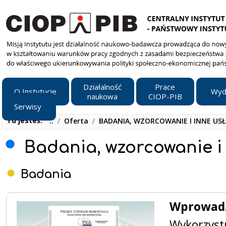
Działalność
Prace
O Instytucie
Wyd
naukowa
CIOP-PIB
Serwisy
Tu jesteś:
..
/
Oferta
/
BADANIA, WZORCOWANIE I INNE USŁ
Badania, wzorcowanie i 
Badania
Wprowad
Wykorzyst