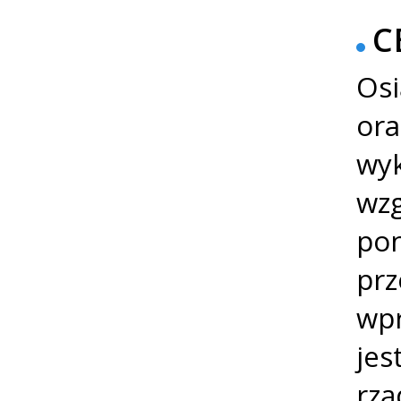
C
Osi
ora
wyk
wzg
pon
prz
wpr
jes
rzą