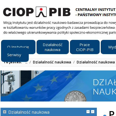
Działalność
Prace
O Instytucie
Wyd
naukowa
CIOP-PIB
Serwisy
Tu jesteś:
..
/
Działalność naukowa
/
Działalność naukowa 
P
Działalność naukowa