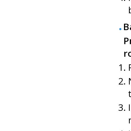
B
P
r