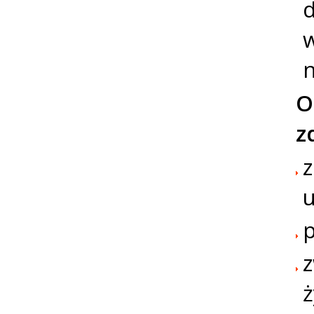
w
n
O
z
p
z
ż