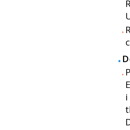
R
U
c
D
E
i
t
D