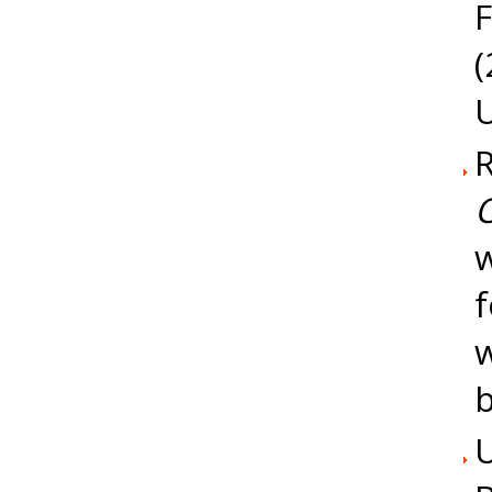
(
U
R
O
w
f
w
b
U