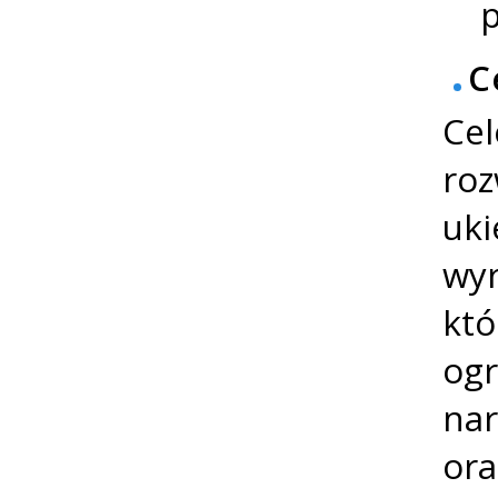
p
C
Cel
roz
uki
wyr
któ
ogr
nar
ora