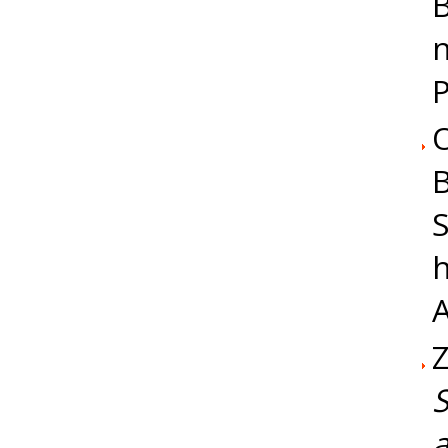
B
n
P
O
B
S
h
Z
S
a