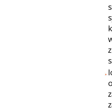
s
k
w
z
s
l
o
z