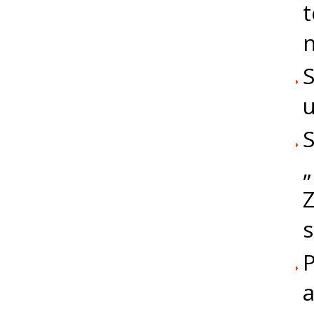
t
n
S
u
S
„
Z
s
P
a