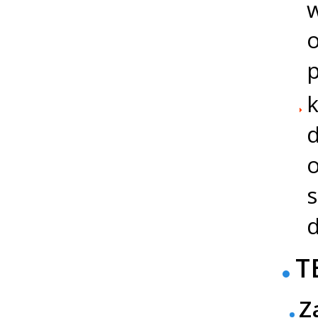
w
o
p
k
d
o
s
T
Z