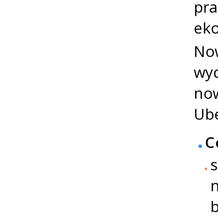
pra
eko
Now
wyd
now
Ube
C
s
b