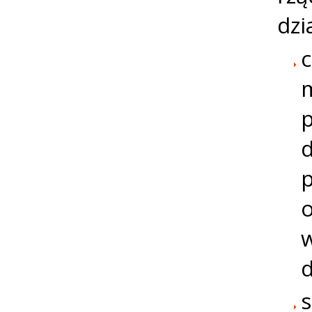
dzi
m
p
d
p
o
d
s