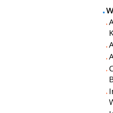
W
A
K
A
C
I