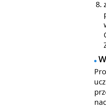
W
Pro
ucz
prz
nad