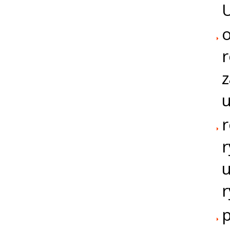
U
o
r
z
r
r
r
p