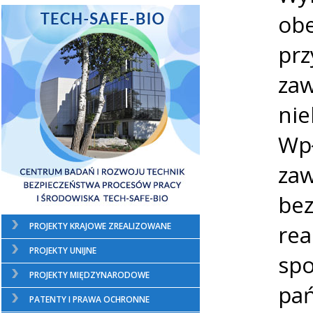
obe
prz
zaw
nie
Wpł
zaw
bez
rea
PROJEKTY KRAJOWE ZREALIZOWANE
PROJEKTY UNIJNE
spo
PROJEKTY MIĘDZYNARODOWE
pań
PATENTY I PRAWA OCHRONNE