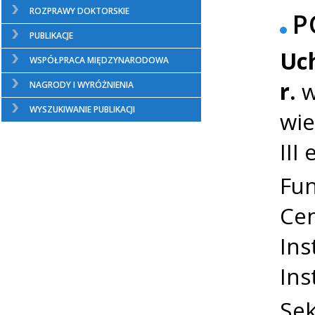
ROZPRAWY DOKTORSKIE
P
PUBLIKACJE
Uc
WSPÓŁPRACA MIĘDZYNARODOWA
r.
w
NAGRODY I WYRÓŻNIENIA
WYSZUKIWANIE PUBLIKACJI
wie
III
Fun
Cen
Ins
Ins
Sek