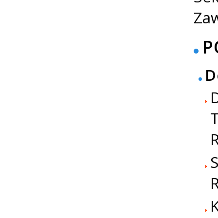
Zaw
P
D
D
T
R
S
R
K