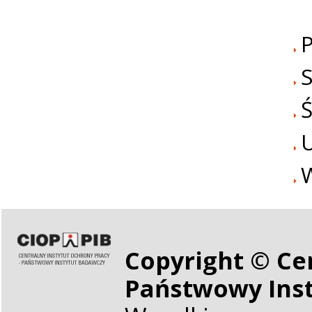
P
Ś
W
Copyright © Cen
Państwowy Ins