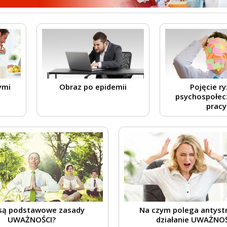
ymi
Obraz po epidemii
Pojęcie r
psychospołec
pracy
 są podstawowe zasady
Na czym polega antyst
UWAŻNOŚCI?
działanie UWAŻNOŚ