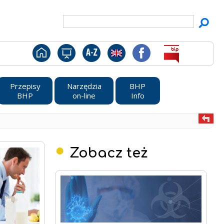
Przepisy
Narzędzia
BHP
BHP
on-line
Info
Zobacz też