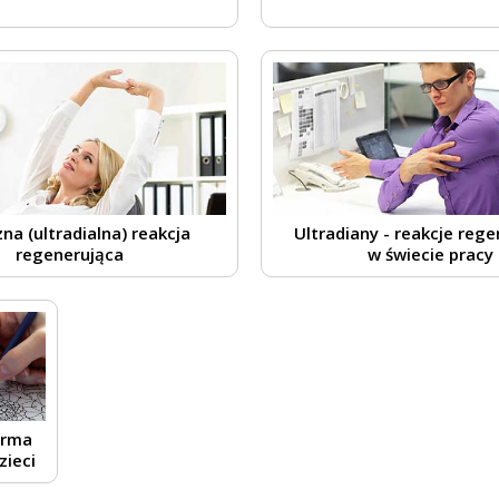
zna (ultradialna) reakcja
Ultradiany - reakcje reg
regenerująca
w świecie pracy
orma
zieci