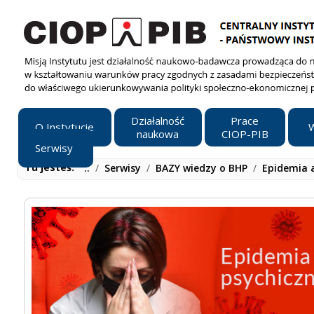
Działalność
Prace
O Instytucie
W
naukowa
CIOP-PIB
Serwisy
Tu jesteś:
..
/
Serwisy
/
BAZY wiedzy o BHP
/
Epidemia 