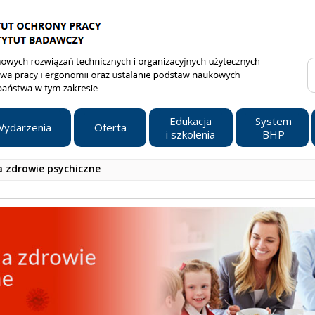
Edukacja
System
ydarzenia
Oferta
i szkolenia
BHP
a zdrowie psychiczne