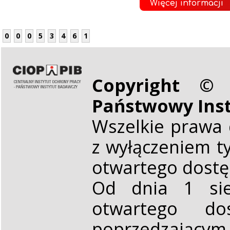
Więcej informacji
0
0
0
5
3
4
6
1
Copyright © 
Państwowy Ins
Wszelkie prawa 
z wyłączeniem t
otwartego dost
Od dnia 1 sie
otwartego d
poprzedzającym,