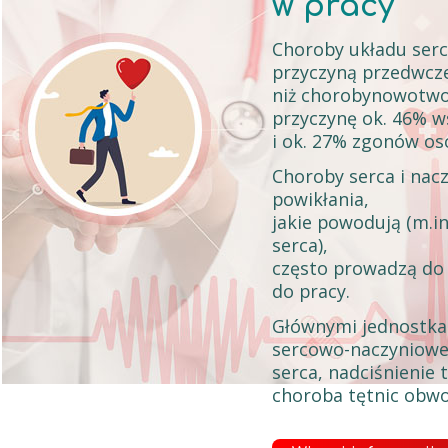
w pracy
Choroby układu ser
przyczyną przedwcze
niż chorobynowotwo
przyczynę ok. 46% 
i ok. 27% zgonów osó
Choroby serca i na
powikłania,
jakie powodują (m.i
serca),
często prowadzą do 
do pracy.
Głównymi jednostka
sercowo-naczyniowe
serca, nadciśnienie 
choroba tętnic obw