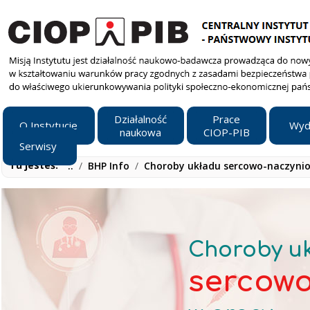
Działalność
Prace
O Instytucie
Wyd
naukowa
CIOP-PIB
Serwisy
Tu jesteś:
..
/
BHP Info
/
Choroby układu sercowo-naczyni
Choroby u
sercow