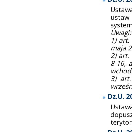
Ustawa
ustaw
system
Uwagi:
1) art
maja 2
2) art. 
8-16, a
wchodz
3) art
wrześn
Dz.U. 2
Ustaw
dopusz
terytor