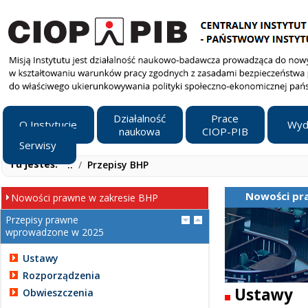
Działalność
Prace
O Instytucie
Wyd
naukowa
CIOP-PIB
Serwisy
Tu jesteś:
..
/
Przepisy BHP
Nowości pr
Nowości prawne w zakresie BHP
Przepisy prawne
wprowadzone w 2025
Ustawy
Rozporządzenia
Ustawy
Obwieszczenia