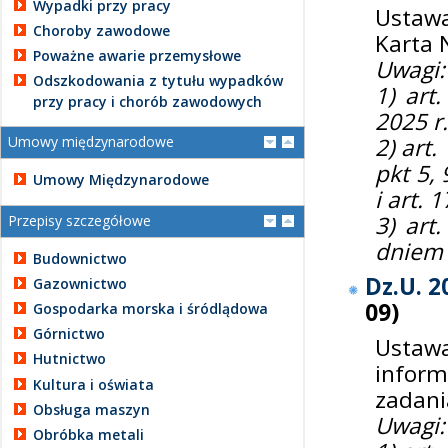
Wypadki przy pracy
Ustawa
Choroby zawodowe
Karta 
Poważne awarie przemysłowe
Uwagi:
Odszkodowania z tytułu wypadków
1) art
przy pracy i chorób zawodowych
2025 r.
2) art. 
Umowy międzynarodowe
pkt 5, 
Umowy Międzynarodowe
i art. 
3) art.
Przepisy szczegółowe
dniem 
Budownictwo
Dz.U. 2
Gazownictwo
09
)
Gospodarka morska i śródlądowa
Górnictwo
Ustawa
Hutnictwo
inform
Kultura i oświata
zadani
Obsługa maszyn
Uwagi:
Obróbka metali