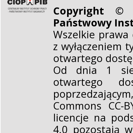
Copyright © 
Państwowy Ins
Wszelkie prawa 
z wyłączeniem t
otwartego dost
Od dnia 1 sie
otwartego d
poprzedzającym,
Commons CC-BY 
licencje na pod
4.0 pozostają 