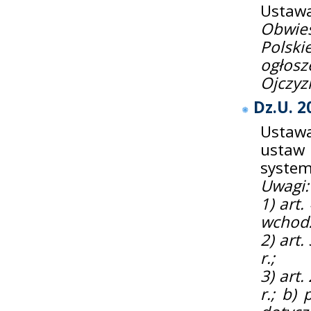
Ustawa
Obwie
Polsk
ogłos
Ojczyz
Dz.U. 2
Ustawa
ustaw
system
Uwagi:
1) art.
wchodz
2) art.
r.;
3) art.
r.; b) 