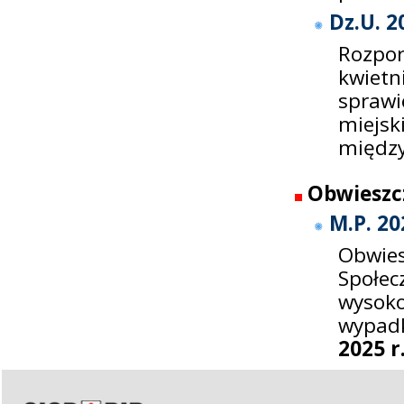
Dz.U. 2
Rozpor
kwiet
sprawi
miej
między
Obwieszc
M.P. 20
Obwies
Społe
wysok
wypadk
2025 r