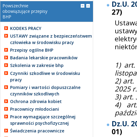
Dz.U. 2
Powszechnie
27
)
obowiązujące przepisy
BHP
Ustaw
KODEKS PRACY
usta
USTAWY związane z bezpieczeństwem
elekt
człowieka w środowisku pracy
niektó
Przepisy ogólne BHP
Badania lekarskie pracowników
1) art
Szkolenia w zakresie bhp
listopa
Czynniki szkodliwe w środowisku
2) art
pracy
2025 r.
Pomiary i wartości dopuszczalne
czynników szkodliwych
3) art.
Ochrona zdrowia kobiet
4) ar
Pracownicy młodociani
paździ
Prace wymagające szczególnej
Dz.U. 2
sprawności psychofizycznej
01
)
Świadczenia pracownicze