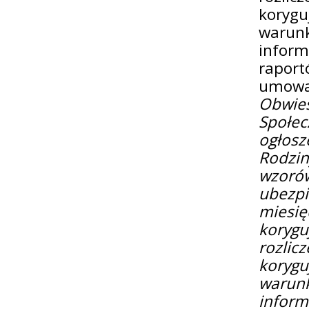
korygu
warunk
inform
rapor
umowac
Obwies
Społe
ogłosz
Rodzin
wzoró
ubezp
miesi
korygu
rozli
korygu
warunk
inform