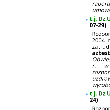
rapor
umowac
t.j. Dz
07-29
)
Rozpor
2004 r
zatrud
azbest
Obwies
r. w 
rozpor
uzdrow
wyrobó
t.j. Dz.
24
)
Rozpor