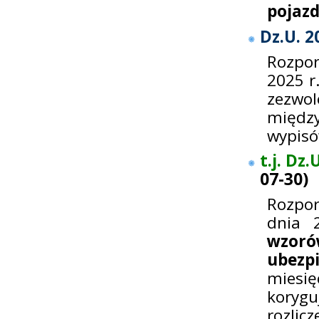
pojaz
Dz.U. 2
Rozpor
2025 r
zezw
międz
wypisó
t.j. Dz
07-30
)
Rozpor
dnia 
wzoró
ubezp
miesi
korygu
rozli