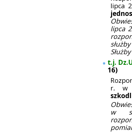
lipca 
jednos
Obwies
lipca 
rozpor
służby
Służby
t.j. Dz.
16
)
Rozpor
r. w 
szkodl
Obwies
w sp
rozpor
pomia