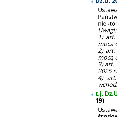
Dz.U. 2
Ustawa
Pańs
niektó
Uwagi:
1) art
mocą o
2) art
mocą o
3) art.
2025 r.
4) ar
wchodz
t.j. Dz.
19
)
Ustawa
środo