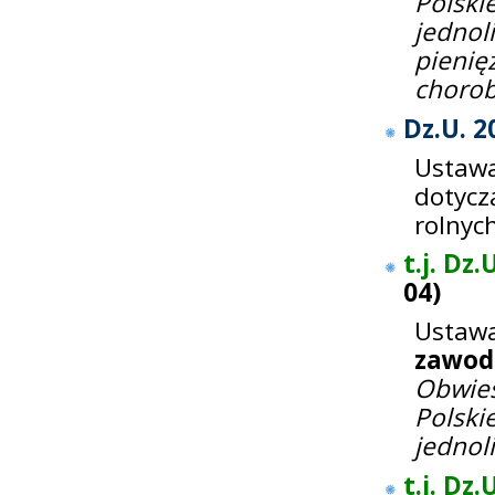
Polski
jedno
pieni
chorob
Dz.U. 2
Ustawa
dotyc
rolnyc
t.j. Dz.
04
)
Ustaw
zawod
Obwie
Polski
jednol
t.j. Dz.