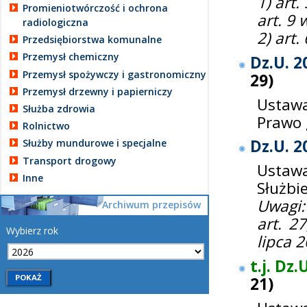
1) art.
Promieniotwórczość i ochrona
art. 9
radiologiczna
2) art.
Przedsiębiorstwa komunalne
Przemysł chemiczny
Dz.U. 2
Przemysł spożywczy i gastronomiczny
29
)
Przemysł drzewny i papierniczy
Ustawa
Służba zdrowia
Prawo 
Rolnictwo
Dz.U. 2
Służby mundurowe i specjalne
Transport drogowy
Ustaw
Inne
Służbi
Uwagi:
Archiwum przepisów
art. 2
Wybierz rok
lipca 2
t.j. Dz.
21
)