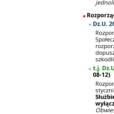
jednol
Rozporzą
Dz.U. 2
Rozpor
Społe
rozp
dopus
szkodl
t.j. Dz
08-12
)
Rozpor
styczn
Służbi
wyłącz
Obwie