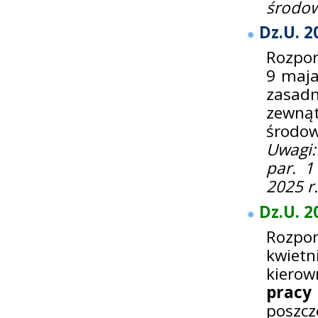
środow
Dz.U. 2
Rozpor
9 maja
zasad
zewnąt
środow
Uwagi:
par. 1
2025 r.
Dz.U. 2
Rozpo
kwietn
kiero
prac
poszcz