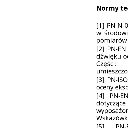
Normy te
[1] PN-N 
w środowi
pomiarów
[2] PN-EN
dźwięku o
Części:
umieszczo
[3] PN-IS
oceny eksp
[4] PN-E
dotycząc
wyposażo
Wskazówki
[5] PN-E