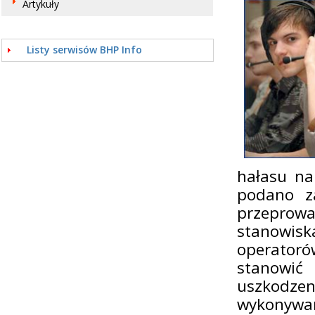
Artykuły
Listy serwisów BHP Info
hałasu na
podano za
przeprow
stanowisk
operatoró
stanowić
uszkodzen
wykonyw