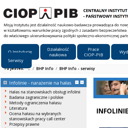
Działalność
Prace
O Instytucie
Wyd
naukowa
CIOP-PIB
Serwisy
Tu jesteś:
..
/
BHP Info
/
BHP Info - serwisy
Infolinie - narażenie na hałas
Hałas na stanowiskach obsługi infolinii
Badania zagraniczne i polskie
Metody ograniczenia hałasu
Literatura
INFOLINI
Ocena hałasu na wybranych
stanowiskach pracy call center
Przepisy prawne