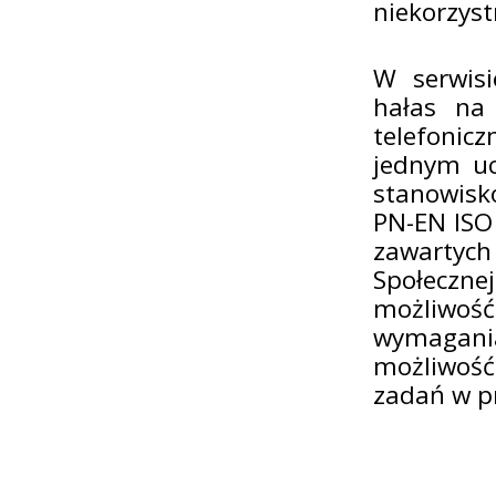
niekorzys
W serwisi
hałas na
telefonicz
jednym u
stanowisk
PN-EN ISO
zawartych
Społeczne
możliwość
wymagani
możliwość
zadań w pr