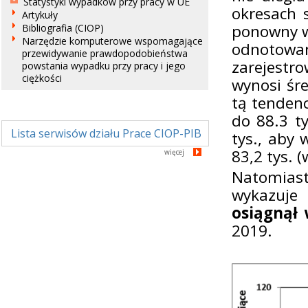
Statystyki wypadków przy pracy w UE
okresach 
Artykuły
ponowny w
Bibliografia (CIOP)
Narzędzie komputerowe wspomagające
odnotow
przewidywanie prawdopodobieństwa
zarejestro
powstania wypadku przy pracy i jego
ciężkości
wynosi śr
tą tenden
do 88.3 t
Lista serwisów działu Prace CIOP-PIB
tys., aby
83,2 tys. 
więcej
Natomias
wykazuje
osiągnął 
2019.