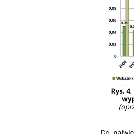
Rys. 4
wyp
(opr
Do najwię