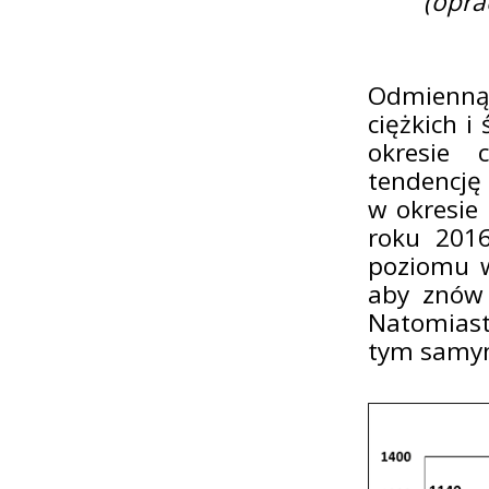
(opra
Odmienną 
ciężkich i
okresie 
tendencję
w okresie 
roku 201
poziomu w
aby znów 
Natomiast
tym samym