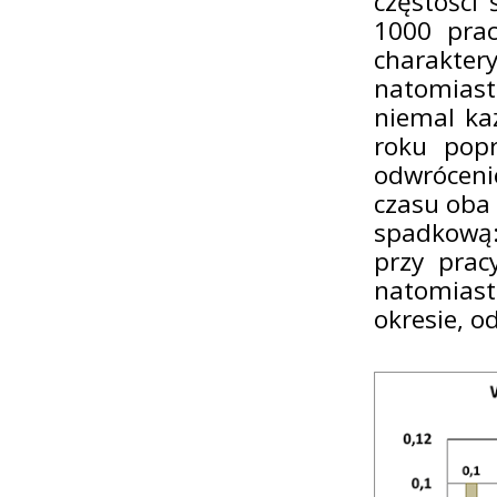
częstości
1000 prac
charakter
natomiast
niemal ka
roku pop
odwróceni
czasu oba
spadkową:
przy pra
natomias
okresie, 