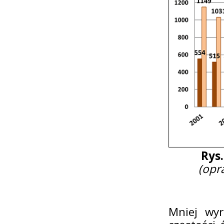
Rys
(opr
Mniej wy