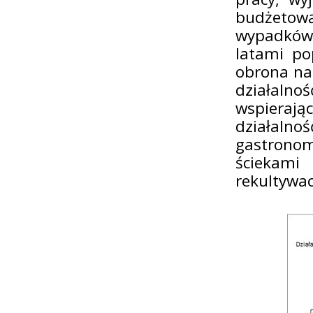
budżetow
wypadków 
latami po
obrona na
działalnoś
wspierają
działaln
gastrono
ściekami
rekultywacj