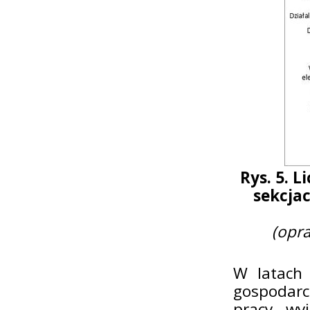
Rys. 5. 
sekcjac
(opr
W latach 
gospodarc
pracy, wy