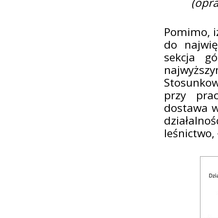
(opr
Pomimo, i
do najwię
sekcja gó
najwyżs
Stosunko
przy pra
dostawa w
działalno
leśnictwo,