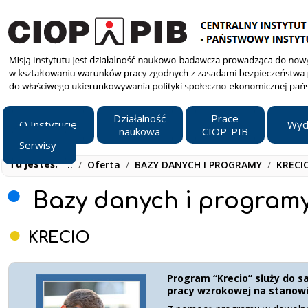
Działalność
Prace
O Instytucie
Wyd
naukowa
CIOP-PIB
Serwisy
Tu jesteś:
..
/
Oferta
/
BAZY DANYCH I PROGRAMY
/
KRECI
Bazy danych i program
KRECIO
Program “Krecio” służy do
pracy wzrokowej na stanow