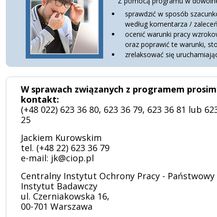
Z pomocą programu w dowolnej
sprawdzić w sposób szacunko
według komentarza / zaleceń
ocenić warunki pracy wzrokow
oraz poprawić te warunki, s
zrelaksować się uruchamiają
W sprawach związanych z programem prosim
kontakt:
(+48 022) 623 36 80, 623 36 79, 623 36 81 lub 62
25
Jackiem Kurowskim
tel. (+48 22) 623 36 79
e-mail:
jk@ciop.pl
Centralny Instytut Ochrony Pracy - Państwowy
Instytut Badawczy
ul. Czerniakowska 16,
00-701 Warszawa