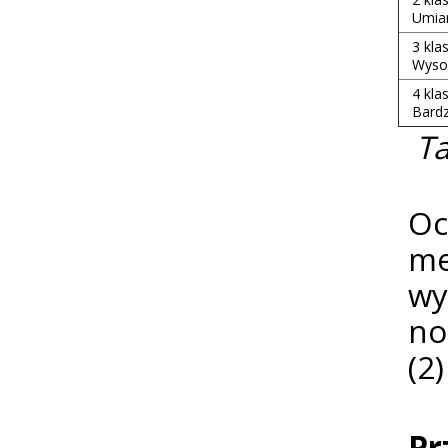
Umia
3 kla
Wyso
4 kla
Bard
Ta
Oc
me
wy
no
(2
Pr