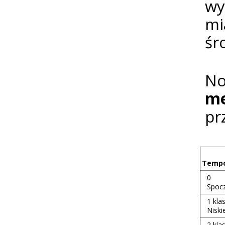
wy
mi
śr
N
me
pr
Tempo
0
Spoc
1 kla
Nisk
2 kla