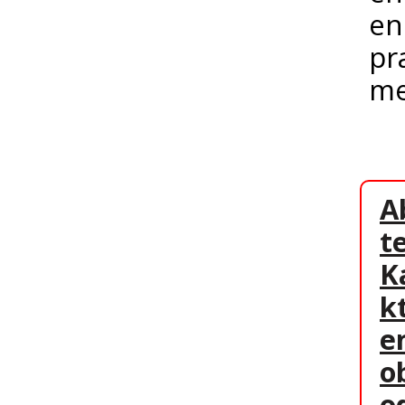
en
pr
me
A
t
K
k
e
o
o