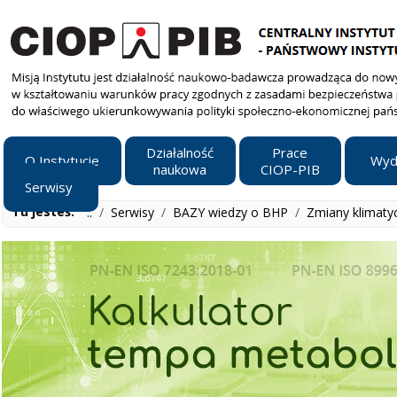
Działalność
Prace
O Instytucie
Wyd
naukowa
CIOP-PIB
Serwisy
Tu jesteś:
..
/
Serwisy
/
BAZY wiedzy o BHP
/
Zmiany klimaty