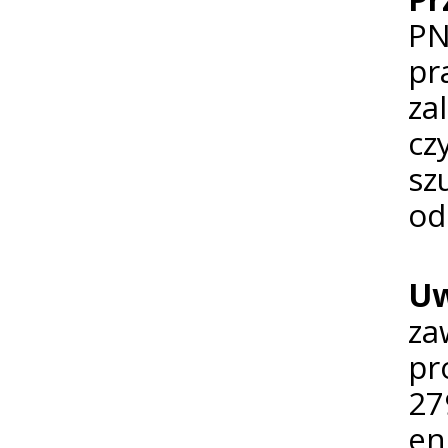
PN
pr
za
cz
sz
od
Uw
za
pr
27
en