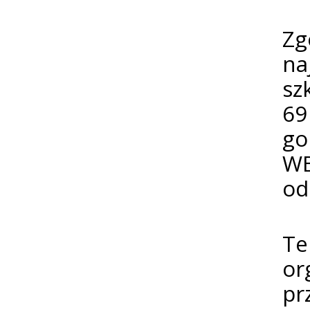
Zg
na
sz
69
go
WB
od
Te
or
pr