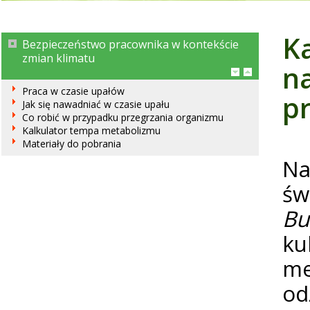
K
Bezpieczeństwo pracownika w kontekście
zmian klimatu
n
Praca w czasie upałów
p
Jak się nawadniać w czasie upału
Co robić w przypadku przegrzania organizmu
Kalkulator tempa metabolizmu
Materiały do pobrania
Na
św
Bu
ku
me
od