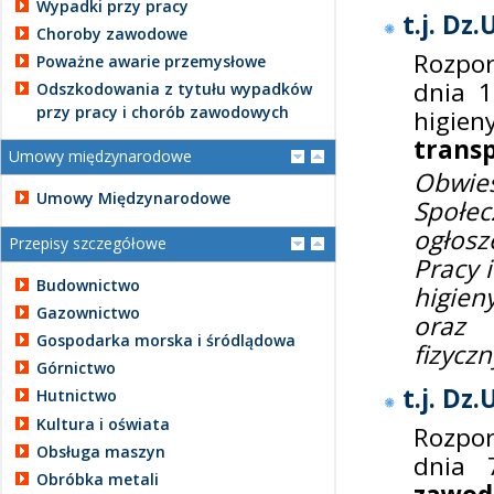
Wypadki przy pracy
t.j. Dz
Choroby zawodowe
Rozpor
Poważne awarie przemysłowe
dnia 1
Odszkodowania z tytułu wypadków
przy pracy i chorób zawodowych
hig
trans
Umowy międzynarodowe
Obwies
Umowy Międzynarodowe
Społe
ogłosz
Przepisy szczegółowe
Pracy 
Budownictwo
higien
Gazownictwo
oraz 
Gospodarka morska i śródlądowa
fizycz
Górnictwo
t.j. Dz.
Hutnictwo
Kultura i oświata
Rozpor
Obsługa maszyn
dnia 
Obróbka metali