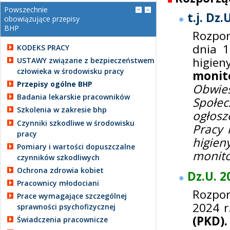
Powszechnie
t.j. Dz.
obowiązujące przepisy
BHP
Rozpor
dnia 1
KODEKS PRACY
higie
USTAWY związane z bezpieczeństwem
człowieka w środowisku pracy
monit
Przepisy ogólne BHP
Obwies
Badania lekarskie pracowników
Społe
Szkolenia w zakresie bhp
ogłosz
Czynniki szkodliwe w środowisku
Pracy 
pracy
higie
Pomiary i wartości dopuszczalne
monit
czynników szkodliwych
Ochrona zdrowia kobiet
Dz.U. 2
Pracownicy młodociani
Rozpo
Prace wymagające szczególnej
2024 
sprawności psychofizycznej
(PKD).
Świadczenia pracownicze