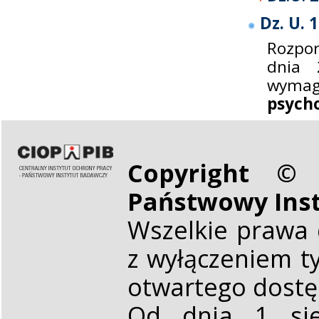
Dz. U. 
Rozpor
dnia 
wym
psycho
Copyright © 
Państwowy Ins
Wszelkie prawa 
z wyłączeniem t
otwartego dost
Od dnia 1 sie