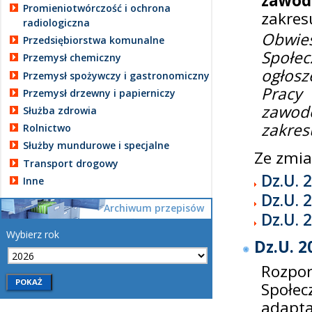
zawodó
Promieniotwórczość i ochrona
zakres
radiologiczna
Obwies
Przedsiębiorstwa komunalne
Społe
Przemysł chemiczny
ogłosz
Przemysł spożywczy i gastronomiczny
Pracy 
Przemysł drzewny i papierniczy
zawodó
Służba zdrowia
zakres
Rolnictwo
Służby mundurowe i specjalne
Ze zmi
Transport drogowy
Dz.U. 
Inne
Dz.U. 
Archiwum przepisów
Dz.U. 
Wybierz rok
Dz.U. 2
Rozpor
Społec
adapt