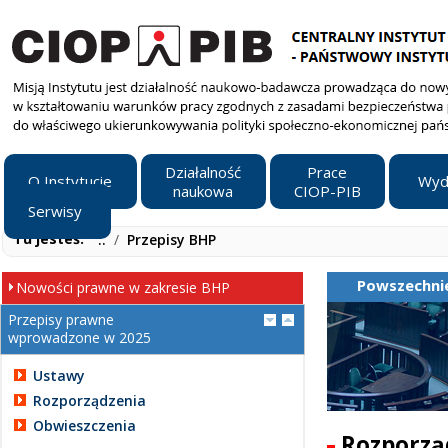
Działalność
Prace
O Instytucie
Wyd
naukowa
CIOP-PIB
Serwisy
Tu jesteś:
..
/
Przepisy BHP
Powszechnie
Nowości prawne w zakresie BHP
Przepisy prawne
wprowadzone w 2025
Ustawy
Rozporządzenia
Obwieszczenia
Rozporzą