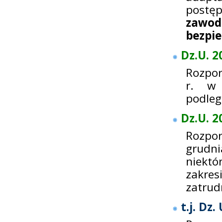
postęp
zawo
bezpie
Dz.U. 2
Rozpor
r. w 
podleg
Dz.U. 2
Rozpo
grudni
niektó
zakres
zatrud
t.j. Dz