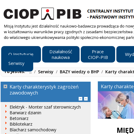
Działalność
Prace
O Instytucie
Wyd
naukowa
CIOP-PIB
Serwisy
Tu jesteś:
..
/
Serwisy
/
BAZY wiedzy o BHP
/
Karty charak
Karty charakt
Karty charakterystyk zagrożeń
zawodowych
Elektryk - Monter szaf sterowniczych
Barwiarz dzianin
Betoniarz
Bibliotekarz
MIĘD
Blacharz samochodowy