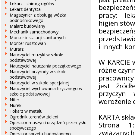
Lekarz - chirurg ogólny
bezpieczeń
Lekarz dentysta
pracy: le
Magazynier z obsługą wózka
podnośnikowego
higienis
Malarz budowlany
bezpiecze
Mechanik samochodowy
przedstawic
Monter instalacji sanitarnych
Monter rusztowań
i innych k
Murarz
Nauczyciel muzyki w szkole
podstawowej
W KARCIE w
Nauczyciel nauczania początkowego
różne czynn
Nauczyciel przyrody w szkole
pracownic
podstawowej
Nauczyciel w szkole specjalnej
jest źród
Nauczyciel wychowania fizycznego w
przyczyn
szkole podstawowej
Niter
wdrożenie 
Nurek
Tokarz w metalu
KARTA skład
Ogrodnik terenów zieleni
Operator maszyn i urządzeń przemysłu
Strona 1:
spożywczego
związanych
Operator sprzętu budowlanego