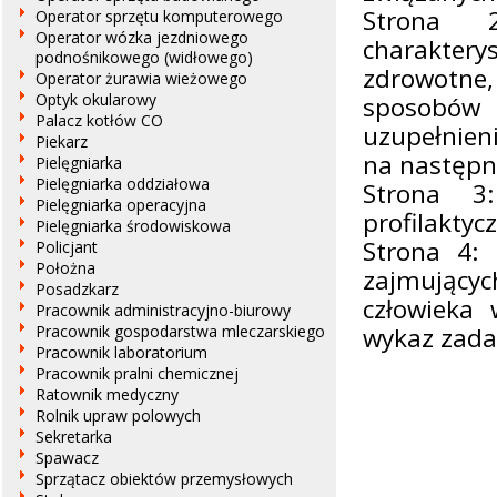
Strona 2
Operator sprzętu komputerowego
Operator wózka jezdniowego
charakter
podnośnikowego (widłowego)
zdrowotne
Operator żurawia wieżowego
Optyk okularowy
sposobów
Palacz kotłów CO
uzupełnien
Piekarz
na następne
Pielęgniarka
Pielęgniarka oddziałowa
Strona 3
Pielęgniarka operacyjna
profilaktyc
Pielęgniarka środowiskowa
Strona 4: 
Policjant
Położna
zajmujący
Posadzkarz
człowieka
Pracownik administracyjno-biurowy
Pracownik gospodarstwa mleczarskiego
wykaz zadań
Pracownik laboratorium
Pracownik pralni chemicznej
Ratownik medyczny
Rolnik upraw polowych
Sekretarka
Spawacz
Sprzątacz obiektów przemysłowych