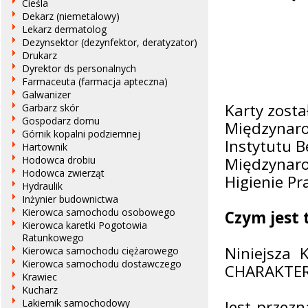
Cieśla
Dekarz (niemetalowy)
Lekarz dermatolog
Dezynsektor (dezynfektor, deratyzator)
Drukarz
Dyrektor ds personalnych
Farmaceuta (farmacja apteczna)
Galwanizer
Karty zosta
Garbarz skór
Gospodarz domu
Międzynarod
Górnik kopalni podziemnej
Instytutu B
Hartownik
Hodowca drobiu
Międzynaro
Hodowca zwierząt
Higienie Pra
Hydraulik
Inżynier budownictwa
Kierowca samochodu osobowego
Czym jest
Kierowca karetki Pogotowia
Ratunkowego
Niniejsza
Kierowca samochodu ciężarowego
Kierowca samochodu dostawczego
CHARAKTE
Krawiec
Kucharz
Lakiernik samochodowy
Jest przez