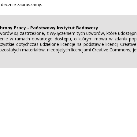
rdecznie zapraszamy.
chrony Pracy - Państwowy Instytut Badawczy
worów są zastrzeżone, z wyłączeniem tych utworów, które udostępni
nienie w ramach otwartego dostępu, o którym mowa w zdaniu poprz
ystkie dotychczas udzielone licencje na podstawie licencji Crea
zostałych materiałów, nieobjętych licencjami Creative Commons, je