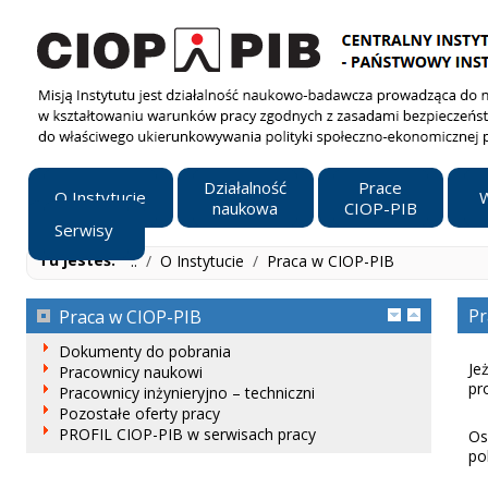
Działalność
Prace
O Instytucie
W
naukowa
CIOP-PIB
Serwisy
Tu jesteś:
..
/
O Instytucie
/
Praca w CIOP-PIB
Pr
Praca w CIOP-PIB
Dokumenty do pobrania
Je
Pracownicy naukowi
pr
Pracownicy inżynieryjno – techniczni
Pozostałe oferty pracy
PROFIL CIOP-PIB w serwisach pracy
Os
po