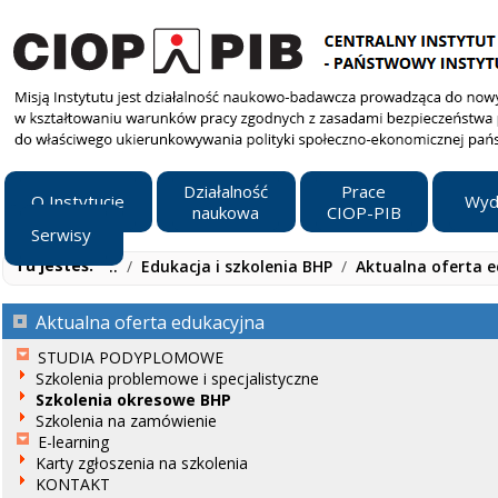
Działalność
Prace
O Instytucie
Wyd
naukowa
CIOP-PIB
Serwisy
Tu jesteś:
..
/
Edukacja i szkolenia BHP
/
Aktualna oferta 
Aktualna oferta edukacyjna
STUDIA PODYPLOMOWE
Szkolenia problemowe i specjalistyczne
Szkolenia okresowe BHP
Szkolenia na zamówienie
E-learning
Karty zgłoszenia na szkolenia
KONTAKT