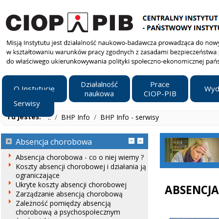
Działalność
Prace
O Instytucie
Wyd
naukowa
CIOP-PIB
Serwisy
Tu jesteś:
..
/
BHP Info
/
BHP Info - serwisy
Absencja chorobowa
Absencja chorobowa - co o niej wiemy ?
Koszty absencji chorobowej i działania ją
ograniczające
Ukryte koszty absencji chorobowej
ABSENCJ
Zarządzanie absencją chorobową
Zależność pomiędzy absencją
chorobową a psychospołecznym