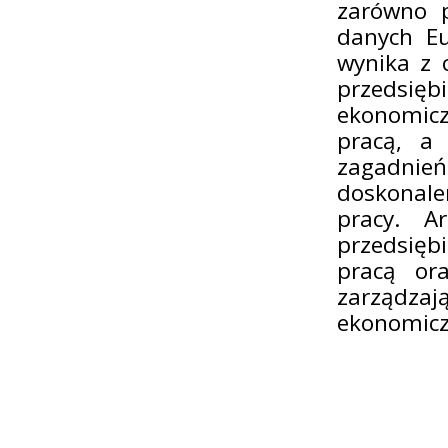
zarówno p
danych Eu
wynika z 
przedsię
ekonomicz
pracą, a
zagadnień
doskonal
pracy. A
przedsięb
pracą ora
zarządza
ekonomicz