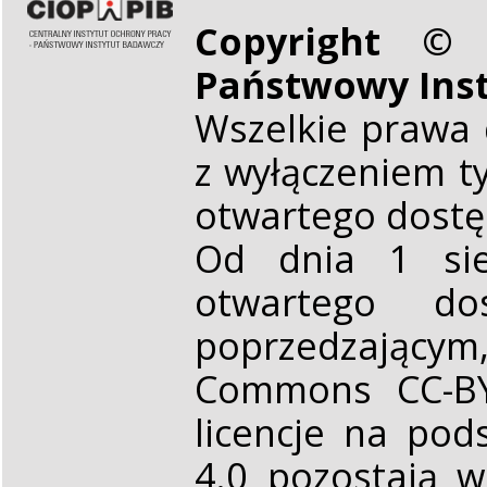
Copyright © 
Państwowy Ins
Wszelkie prawa 
z wyłączeniem t
otwartego dost
Od dnia 1 sie
otwartego d
poprzedzającym,
Commons CC-BY 
licencje na pod
4.0 pozostają 