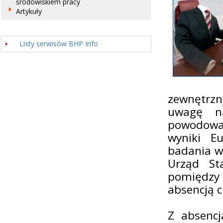
środowiskiem pracy
Artykuły
Listy serwisów BHP Info
zewnętrzn
uwagę n
powodowa
wyniki E
badania w
Urząd St
pomiędzy
absencją 
Z absencj