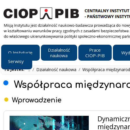
Działalność
Prace
O Instytucie
Wyd
naukowa
CIOP-PIB
Serwisy
Tu jesteś:
..
/
Działalność naukowa
/
Współpraca międzynaro
Współpraca międzynar
Wprowadzenie
Dynamiczny
międzynaro