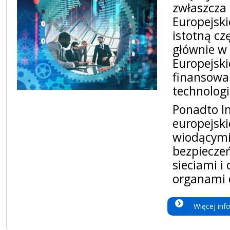
zwłaszcza
Europejski
istotną cz
głównie w
Europejski
finansowa
technologi
Ponadto In
europejski
wiodącymi
bezpieczeń
sieciami 
organami d
Więcej inf