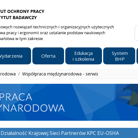
Edukacja
System
ydarzenia
Oferta
i szkolenia
BHP
arodowa
/
Współpraca międzynarodowa - serwis
Działalność Krajowej Sieci Partnerów KPC EU-OSHA