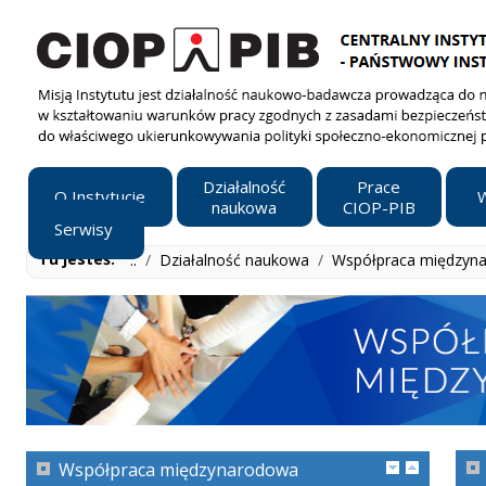
Działalność
Prace
O Instytucie
W
naukowa
CIOP-PIB
Serwisy
Tu jesteś:
..
/
Działalność naukowa
/
Współpraca międzyn
Współpraca międzynarodowa