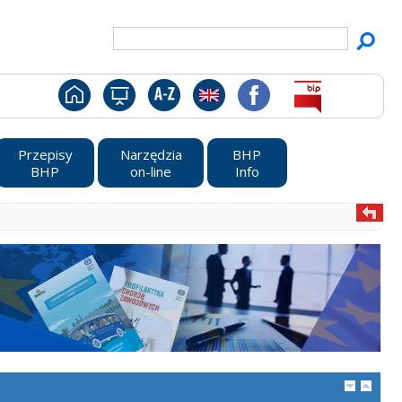
Przepisy
Narzędzia
BHP
BHP
on-line
Info