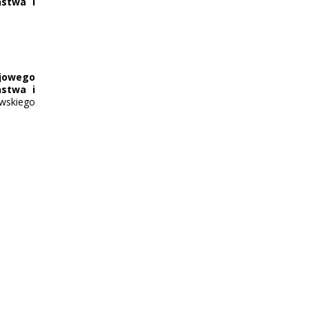
ństwa i
ajowego
ństwa i
ewskiego