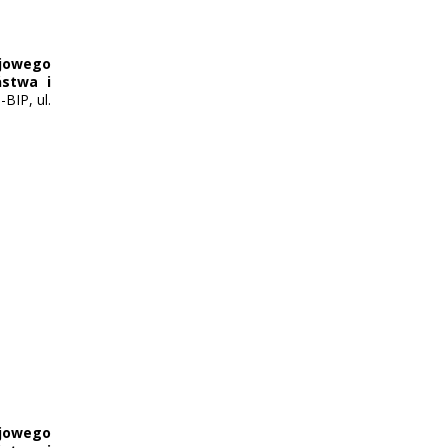
ajowego
ństwa i
BIP, ul.
ajowego