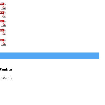
Punktu
A., ul.