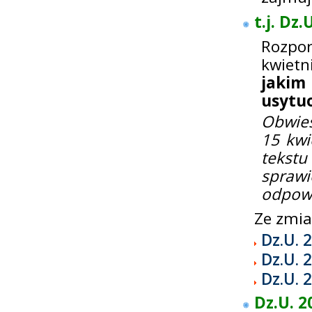
t.j. Dz
Rozpor
kwietn
jaki
usytu
Obwies
15 kwi
tekst
spraw
odpowi
Ze zmi
Dz.U. 
Dz.U. 
Dz.U. 
Dz.U. 2