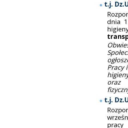
t.j. Dz
Rozpor
dnia 1
hig
trans
Obwies
Społe
ogłosz
Pracy 
higien
oraz 
fizycz
t.j. Dz.
Rozpo
wrześn
prac