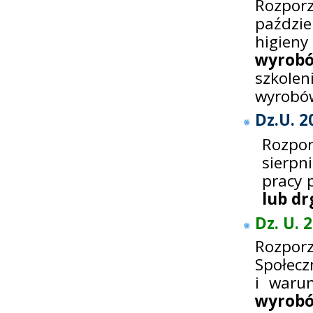
Rozporz
paździe
higie
wyrob
szkolen
wyrobó
Dz.U. 2
Rozpor
sierpn
pracy 
lub d
Dz. U. 
Rozporz
Społecz
i war
wyrobó