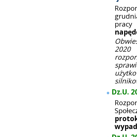
Rozpor
grudni
prac
napęd
Obwies
2020 
rozpo
spraw
użytk
silnik
Dz.U. 2
Rozpor
Społec
proto
wypad