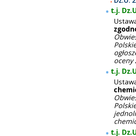
Dz.U. 
t.j. Dz.
Ustawa
zgodno
Obwie
Polsk
ogłos
oceny 
t.j. Dz
Ustaw
chemic
Obwie
Polski
jedno
chemic
t.j. Dz.