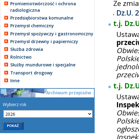
Ze zmi
Promieniotwórczość i ochrona
radiologiczna
Dz.U. 
Przedsiębiorstwa komunalne
t.j. Dz.
Przemysł chemiczny
Ustaw
Przemysł spożywczy i gastronomiczny
przec
Przemysł drzewny i papierniczy
Obwie
Służba zdrowia
Polski
Rolnictwo
jedn
Służby mundurowe i specjalne
Transport drogowy
przeci
Inne
t.j. Dz
Archiwum przepisów
Ustaw
Inspek
Wybierz rok
Obwie
Polsk
ogłosz
Inspek