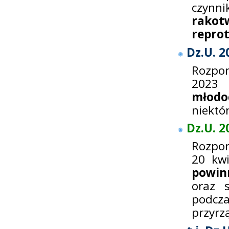
czynni
rak
repro
Dz.U. 2
Rozpo
2023 
młodo
niektór
Dz.U. 2
Rozpor
20 kw
powin
oraz 
podcz
przyrz