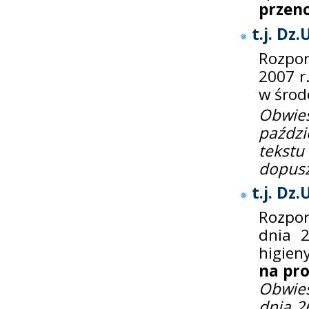
przen
t.j. Dz.
Rozpor
2007 r
w środ
Obwie
paździ
tekstu
dopusz
t.j. Dz
Rozpor
dnia 
higien
na pr
Obwies
dnia 2