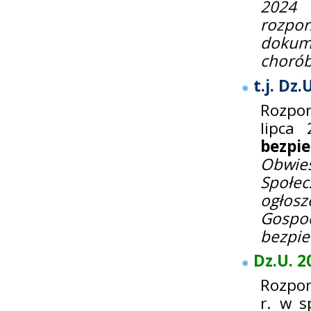
2024 
rozpor
dokum
choró
t.j. Dz
Rozpor
lipca
bezpie
Obwies
Społe
ogłosz
Gospod
bezpie
Dz.U. 2
Rozpor
r. w s