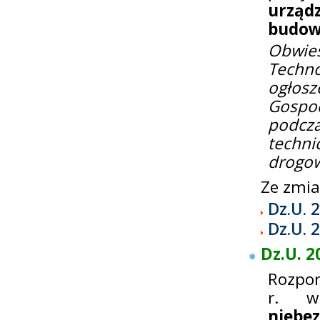
urząd
budow
Obwie
Techn
ogłosz
Gospod
podcz
techn
drogo
Ze zmi
Dz.U. 
Dz.U. 
Dz.U. 2
Rozpor
r. 
niebe