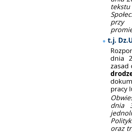
tekst
Społec
przy
promie
t.j. Dz.
Rozpor
dnia 
zasad 
drodz
dokum
pracy 
Obwies
dnia 
jednol
Polity
oraz t