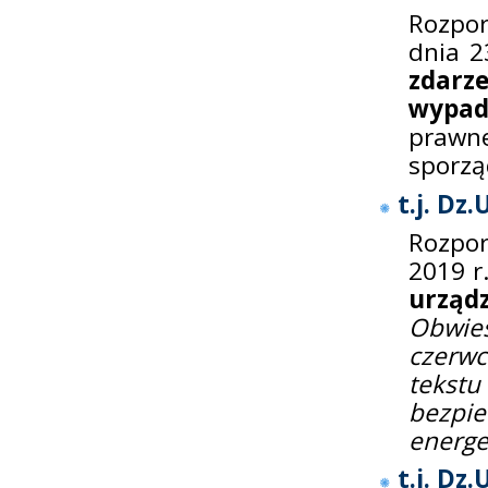
Rozpor
dnia 2
zdarz
wypad
prawne
sporzą
t.j. Dz
Rozpor
2019 r
urząd
Obwies
czerwc
tekstu
bezpie
energe
t.j. Dz.