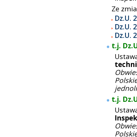
Ze zmi
Dz.U. 
Dz.U. 
Dz.U. 
t.j. Dz
Ustaw
techn
Obwie
Polski
jednol
t.j. Dz.
Ustawa
Inspek
Obwies
Polski