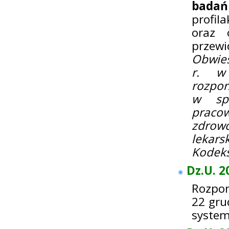
bada
profil
oraz 
przewi
Obwies
r. w 
rozpor
w spr
praco
zdrow
lekar
Kodeks
Dz.U. 2
Rozpor
22 gru
system