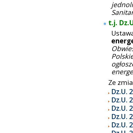
jednol
Sanita
t.j. Dz.
Ustaw
energ
Obwie
Polsk
ogłos
energe
Ze zmi
Dz.U. 
Dz.U. 
Dz.U. 
Dz.U. 
Dz.U. 