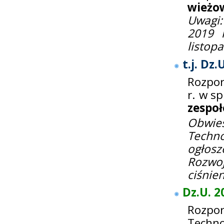
wieżo
Uwagi:
2019 
listop
t.j. Dz.
Rozpor
r. w s
zespoł
Obwie
Techn
ogłosz
Rozw
ciśnie
Dz.U. 2
Rozpo
Techno