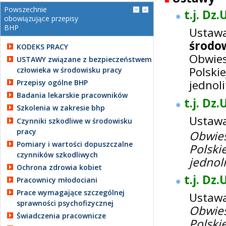
Powszechnie
t.j. Dz.
obowiązujące przepisy
BHP
Ustawa
środo
KODEKS PRACY
Obwie
USTAWY związane z bezpieczeństwem
Polski
człowieka w środowisku pracy
jednol
Przepisy ogólne BHP
Badania lekarskie pracowników
t.j. Dz.
Szkolenia w zakresie bhp
Ustawa 
Czynniki szkodliwe w środowisku
pracy
Obwie
Pomiary i wartości dopuszczalne
Polski
czynników szkodliwych
jednol
Ochrona zdrowia kobiet
t.j. Dz.
Pracownicy młodociani
Prace wymagające szczególnej
Ustawa
sprawności psychofizycznej
Obwie
Świadczenia pracownicze
Polski