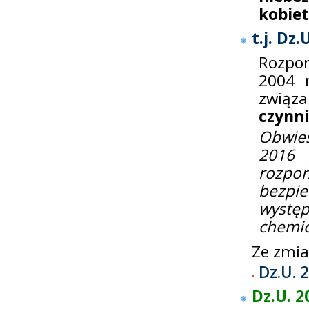
kobiet
t.j. Dz
Rozpor
2004 r
związ
czynn
Obwies
2016 
rozpo
bezpi
wyst
chemic
Ze zmi
Dz.U. 
Dz.U. 2