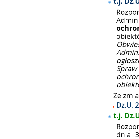
t.j. Dz.
Rozpo
Admini
ochro
obiekt
Obwie
Admin
ogłosz
Spraw
ochro
obiekt
Ze zmi
Dz.U. 
t.j. Dz.
Rozpor
dnia 