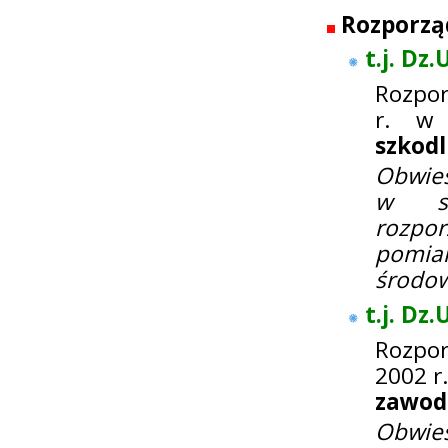
Rozporzą
t.j. Dz.
Rozpor
r. w 
szkodl
Obwies
w sp
rozpor
pomia
środow
t.j. Dz
Rozpor
2002 r
zawod
Obwies