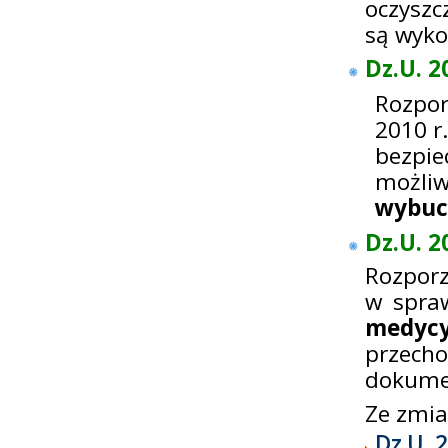
oczyszc
są wyko
Dz.U. 2
Rozpor
2010 r
bezpi
możliw
wybuc
Dz.U. 2
Rozporz
w spra
medyc
przec
dokume
Ze zmi
Dz.U. 