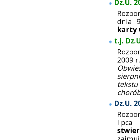
Dz.U. 2
Rozpor
dnia 
karty 
t.j. Dz
Rozpo
2009 r
Obwie
sierpn
tekst
choró
Dz.U. 2
Rozpor
lipca
stwier
zajmują