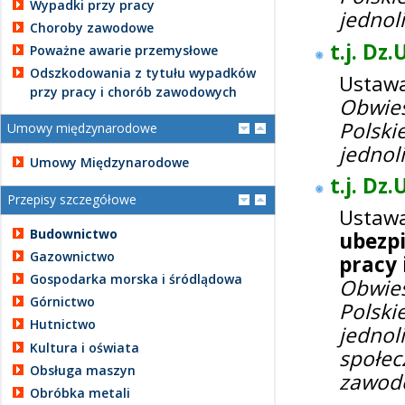
Wypadki przy pracy
jednol
Choroby zawodowe
t.j. Dz.
Poważne awarie przemysłowe
Odszkodowania z tytułu wypadków
Ustawa
przy pracy i chorób zawodowych
Obwie
Polski
Umowy międzynarodowe
jednol
Umowy Międzynarodowe
t.j. Dz.
Przepisy szczegółowe
Usta
Budownictwo
ubezp
Gazownictwo
pracy
Gospodarka morska i śródlądowa
Obwie
Górnictwo
Polski
Hutnictwo
jedno
Kultura i oświata
społec
Obsługa maszyn
zawod
Obróbka metali