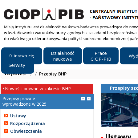
Działalność
Prace
O Instytucie
Wyd
naukowa
CIOP-PIB
Serwisy
Tu jesteś:
..
/
Przepisy BHP
Przepisy s
Nowości prawne w zakresie BHP
Przepisy prawne
wprowadzone w 2025
Ustawy
Rozporządzenia
Obwieszczenia
Ustawy