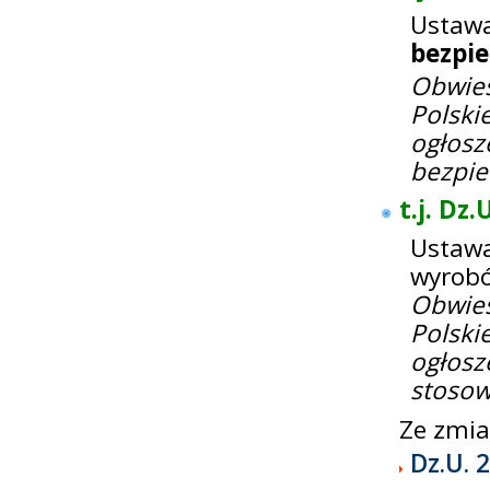
Ustaw
bezpi
Obwie
Polsk
ogłos
bezpie
t.j. Dz
Ustawa
wyrobó
Obwie
Polsk
ogłos
stosow
Ze zmi
Dz.U. 