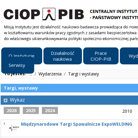
Działalność
Prace
O Instytucie
Wyd
naukowa
CIOP-PIB
Serwisy
Tu jesteś:
..
/
Wydarzenia
/
Targi i wystawy
Targi, wystawy
Wykaz
2026
2025
2024
2010
Międzynarodowe Targi Spawalnicze ExpoWELDING