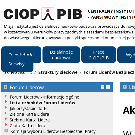
Działalność
Prace
O Instytucie
Wyd
naukowa
CIOP-PIB
Serwisy
Tu jesteś:
..
/
Struktury sieciowe
/
Forum Liderów Bezpiecz
Li
Forum Liderów
Forum Liderów - informacje ogólne
Lista członków Forum Liderów
Ak
Jak przystąpić do FL
Zielona Karta Lidera
Srebrna Karta Lidera
Złota Karta Lidera
W 
Komisja wyboru Liderów Bezpiecznej Pracy