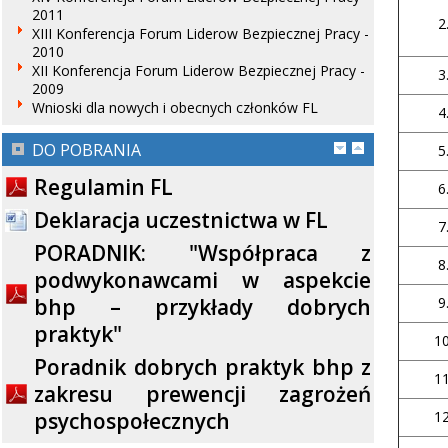
2011
2
XIII Konferencja Forum Liderow Bezpiecznej Pracy -
2010
XII Konferencja Forum Liderow Bezpiecznej Pracy -
3
2009
Wnioski dla nowych i obecnych członków FL
4
DO POBRANIA
5
Regulamin FL
6
Deklaracja uczestnictwa w FL
7
PORADNIK: "Współpraca z
8
podwykonawcami w aspekcie
9
bhp – przykłady dobrych
praktyk"
10
Poradnik dobrych praktyk bhp z
11
zakresu prewencji zagrożeń
12
psychospołecznych