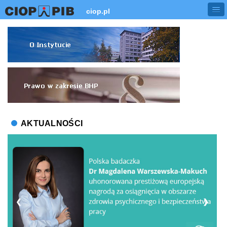
ciop.pl
AKTUALNOŚCI
❮
❯