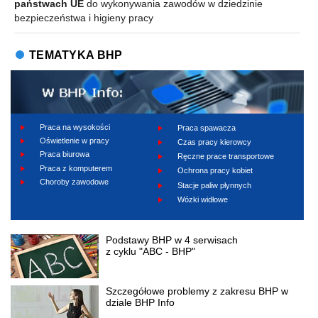
państwach UE
do wykonywania zawodów w dziedzinie
bezpieczeństwa i higieny pracy
TEMATYKA BHP
Praca na wysokości
Praca spawacza
Oświetlenie w pracy
Czas pracy kierowcy
Praca biurowa
Ręczne prace transportowe
Praca z komputerem
Ochrona pracy kobiet
Choroby zawodowe
Stacje paliw płynnych
Wózki widłowe
Podstawy BHP w 4 serwisach
z cyklu "ABC - BHP"
Szczegółowe problemy z zakresu BHP w
dziale BHP Info