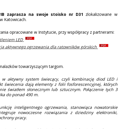
 PIB zaprasza na swoje stoisko nr
D31
zlokalizowane w
 Katowicach.
ania opracowane w Instytucie, przy współpracy z partnerami:
etleniem LED
cją aktywnego ogrzewania dla ratowników górskich
 wynalazków towarzyszącym targom.
 w aktywny system świecący, czyli kombinację diod LED i
 świecenia dają elementy z folii fosforescencyjnej, których
nie światłem słonecznym lub sztucznym. Połączenie tych 3
ika do ponad 490 m.
nkcję inteligentnego ogrzewania, stanowiąca nowatorskie
tegruje nowoczesne rozwiązania z dziedziny elektroniki,
ochrony pracy.