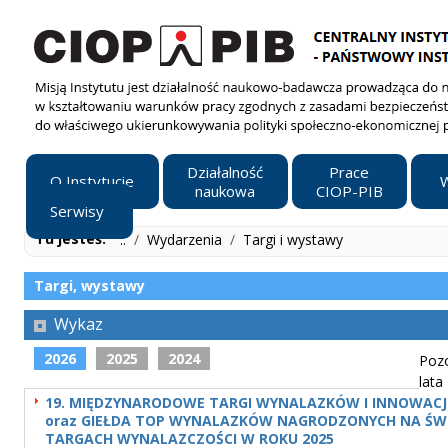
Działalność
Prace
O Instytucie
W
naukowa
CIOP-PIB
Serwisy
Tu jesteś:
..
/
Wydarzenia
/
Targi i wystawy
Targi, wystawy
Wykaz
2026
2025
2024
Poz
lata
19. MIĘDZYNARODOWE TARGI WYNALAZKÓW I INNOWACJI
oraz GIEŁDA TOP WYNALAZKÓW NAGRODZONYCH NA Ś
TARGACH WYNALAZCZOŚCI W ROKU 2025