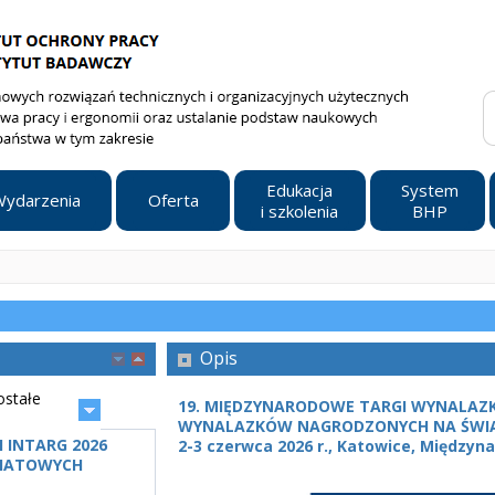
Edukacja
System
ydarzenia
Oferta
i szkolenia
BHP
Opis
ostałe
19. MIĘDZYNARODOWE TARGI WYNALAZKÓ
WYNALAZKÓW NAGRODZONYCH NA ŚWIA
 INTARG 2026
2-3 czerwca 2026 r., Katowice, Międz
WIATOWYCH