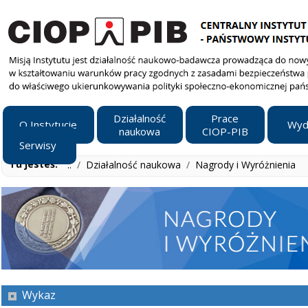
Działalność
Prace
O Instytucie
Wyd
naukowa
CIOP-PIB
Serwisy
Tu jesteś:
..
/
Działalność naukowa
/
Nagrody i Wyróżnienia
Wykaz